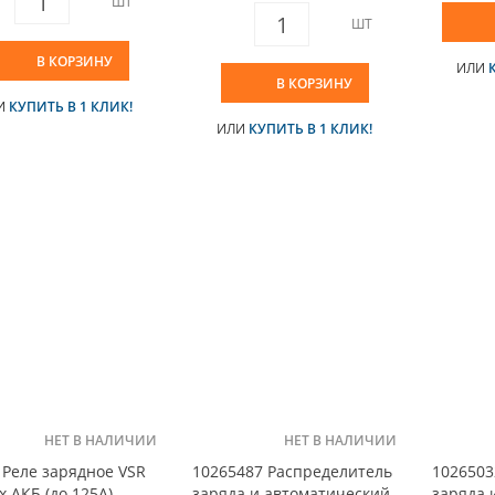
ШТ
ШТ
В КОРЗИНУ
ИЛИ
В КОРЗИНУ
И
КУПИТЬ В 1 КЛИК!
ИЛИ
КУПИТЬ В 1 КЛИК!
НЕТ В НАЛИЧИИ
НЕТ В НАЛИЧИИ
 Реле зарядное VSR
10265487 Распределитель
1026503
х АКБ (до 125А),
заряда и автоматический
заряда 