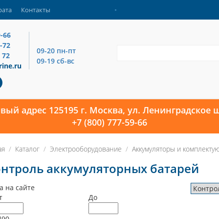
рата
Контакты
9-66
4-72
09-20 пн-пт
 72
09-19 сб-вс
ine.ru
овый адрес 125195 г. Москва, ул. Ленинградское ш
+7 (800) 777-59-66
ая
Каталог
Электрооборудование
Аккумуляторы и комплекту
нтроль аккумуляторных батарей
а на сайте
т
До
490