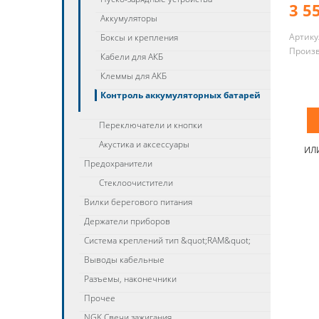
3 5
Аккумуляторы
Артику
Боксы и крепления
Произ
Кабели для АКБ
Клеммы для АКБ
Контроль аккумуляторных батарей
Переключатели и кнопки
Акустика и аксессуары
ИЛ
Предохранители
Стеклоочистители
Вилки берегового питания
Держатели приборов
Система креплений тип &quot;RAM&quot;
Выводы кабельные
Разъемы, наконечники
Прочее
NGK Свечи зажигания