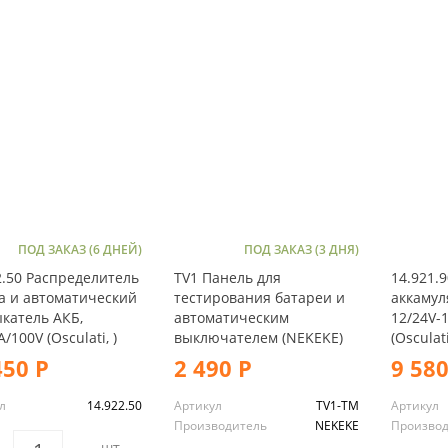
ПОД ЗАКАЗ (6 ДНЕЙ)
ПОД ЗАКАЗ (3 ДНЯ)
2.50 Распределитель
TV1 Панель для
14.921.
а и автоматический
тестирования батареи и
аккамул
катель АКБ,
автоматическим
12/24V-
/100V (Osculati, )
выключателем (NEKEKE)
(Osculati
450 Р
2 490 Р
9 580
л
14.922.50
Артикул
TV1-TM
Артикул
Производитель
NEKEKE
Произво