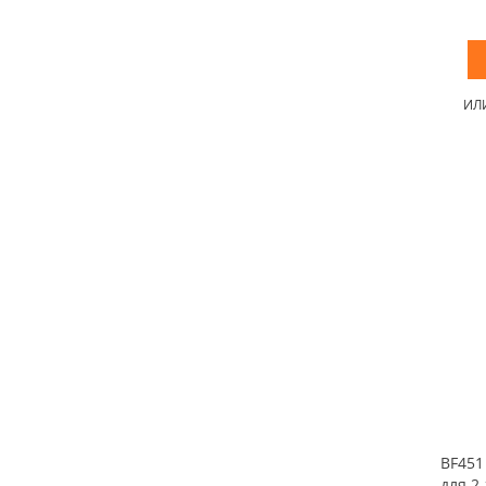
ИЛ
BF451
для 2-