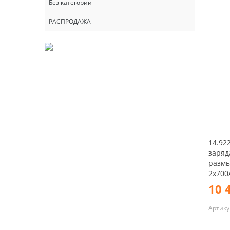
Без категории
РАСПРОДАЖА
14.92
заряд
размы
2x700А
10 
Артику