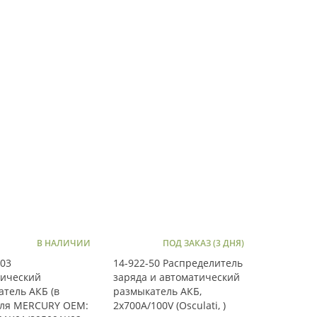
В НАЛИЧИИ
ПОД ЗАКАЗ (3 ДНЯ)
K03
14-922-50 Распределитель
тический
заряда и автоматический
тель АКБ (в
размыкатель АКБ,
для MERCURY OEM:
2x700А/100V (Osculati, )