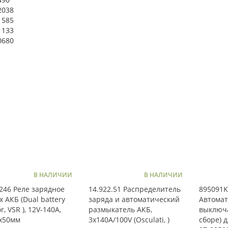
2038
1585
1133
0680
В НАЛИЧИИ
В НАЛИЧИИ
246 Реле зарядное
14.922.51 Распределитель
895091
х АКБ (Dual battery
заряда и автоматический
Автома
or, VSR ), 12V-140A,
размыкатель АКБ,
выключа
x50мм
3x140А/100V (Osculati, )
сборе) 