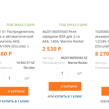
ПОД ЗАКАЗ (3 ДНЯ)
ПОД ЗАКАЗ (3 ДНЯ)
2-51 Распределитель
4620136059343 Реле
1026060
а и автоматический
зарядное BSR для 2-го
аккамул
катель АКБ,
АКБ, 140А, Marine Rocket
12/24V-
/100V (Osculati, )
(Osculati
2 530 Р
580 Р
8 270
Артикул
4620136059343-SZ
л
14-922-51-SZ
Производитель
Marine Rocket
Артикул
водитель
Osculati
Произво
ШТ
ШТ
В КОРЗИНУ
В КОРЗИНУ
ИЛИ
КУПИТЬ В 1 КЛИК!
И
КУПИТЬ В 1 КЛИК!
ИЛИ