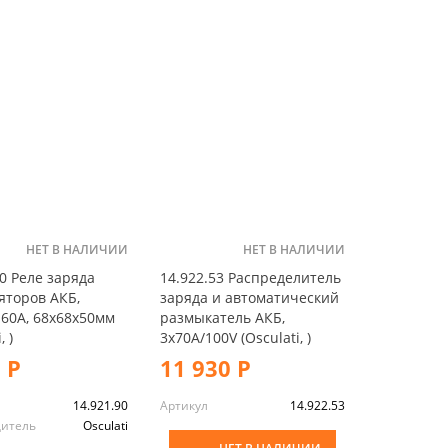
НЕТ В НАЛИЧИИ
НЕТ В НАЛИЧИИ
90 Реле заряда
14.922.53 Распределитель
яторов АКБ,
заряда и автоматический
160A, 68x68x50мм
размыкатель АКБ,
, )
3x70А/100V (Osculati, )
 Р
11 930 Р
14.921.90
Артикул
14.922.53
дитель
Osculati