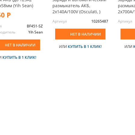
x58мм (Yih Sean)
размыкатель АКБ,
размыка
2x140А/100V (Osculati, )
2x700А/1
60 Р
Артикул
10265487
Артикул
л
BF451-SZ
водитель
Yih Sean
НЕТ В НАЛИЧИИ
НЕТ В НАЛИЧИИ
ИЛИ
КУПИТЬ В 1 КЛИК!
ИЛИ
И
КУПИТЬ В 1 КЛИК!