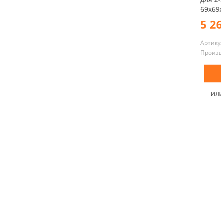
69x69
5 2
Артику
Произ
ИЛ