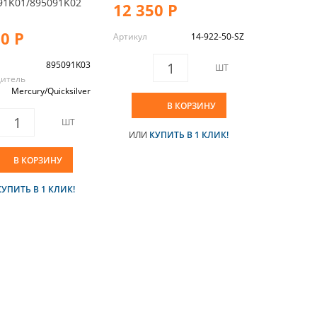
91K01/895091K02
12 350 Р
70 Р
Артикул
14-922-50-SZ
895091K03
ШТ
дитель
Mercury/Quicksilver
В КОРЗИНУ
ШТ
ИЛИ
КУПИТЬ В 1 КЛИК!
В КОРЗИНУ
КУПИТЬ В 1 КЛИК!