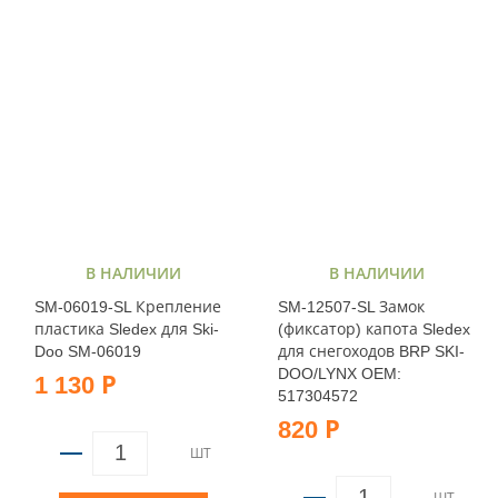
В НАЛИЧИИ
В НАЛИЧИИ
SM-06019-SL Крепление
SM-12507-SL Замок
пластика Sledex для Ski-
(фиксатор) капота Sledex
Doo SM-06019
для снегоходов BRP SKI-
DOO/LYNX OEM:
1 130 Р
517304572
820 Р
ШТ
ШТ