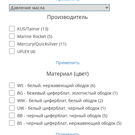
Производитель
KUS/Tainor (
13
)
Marine Rocket (
5
)
Mercury/Quicksilver (
11
)
UFLEX (
4
)
Применить
Материал (цвет)
WS - белый, нержавеющий ободок (
6
)
BG - бежевый циферблат, золотистый ободок (
1
)
WW - белый циферблат, белый ободок (
2
)
UW - белый циферблат, черный ободок (
1
)
BB - черный циферблат, черный ободок (
5
)
BS - черный циферблат, нержавеющий ободок (
5
)
Применить