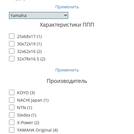
Применить
Характеристики ППП
25x68x17 (
1
)
30x72x19 (
1
)
32x62x16 (
2
)
32x78x16.5 (
2
)
Применить
Производитель
KOYO (
3
)
NACHI Japan (
1
)
NTN (
1
)
Sledex (
1
)
X-Power (
2
)
YAMAHA Original (
4
)