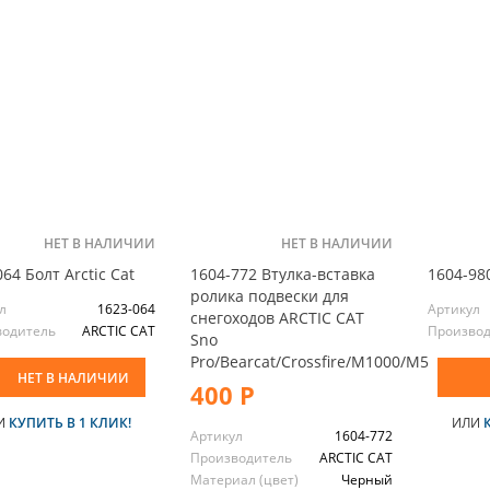
НЕТ В НАЛИЧИИ
НЕТ В НАЛИЧИИ
64 Болт Arctic Cat
1604-772 Втулка-вставка
1604-980
ролика подвески для
л
1623-064
Артикул
снегоходов ARCTIC CAT
водитель
ARCTIC CAT
Произво
Sno
Pro/Bearcat/Crossfire/M1000/M5
НЕТ В НАЛИЧИИ
400 Р
И
КУПИТЬ В 1 КЛИК!
ИЛИ
Артикул
1604-772
Производитель
ARCTIC CAT
Материал (цвет)
Черный