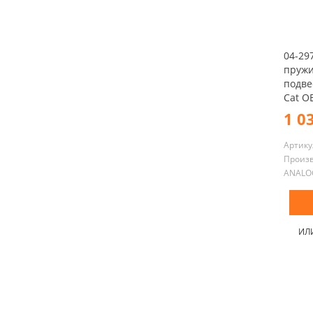
04-29
пружи
подвес
Cat O
1 0
Артику
Произ
ANALO
ИЛ