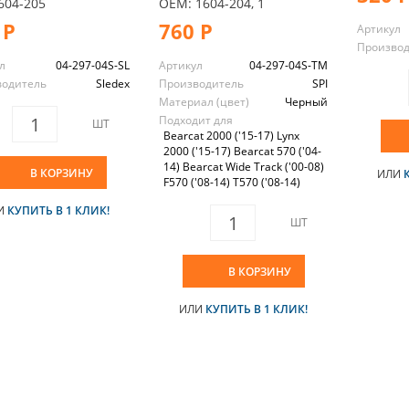
604-205
OEM: 1604-204, 1
 Р
760 Р
Артикул
Произво
л
04-297-04S-SL
Артикул
04-297-04S-TM
водитель
Sledex
Производитель
SPI
Материал (цвет)
Черный
Подходит для
ШТ
Bearcat 2000 ('15-17) Lynx
2000 ('15-17) Bearcat 570 ('04-
14) Bearcat Wide Track ('00-08)
В КОРЗИНУ
ИЛИ
F570 ('08-14) T570 ('08-14)
И
КУПИТЬ В 1 КЛИК!
ШТ
В КОРЗИНУ
ИЛИ
КУПИТЬ В 1 КЛИК!