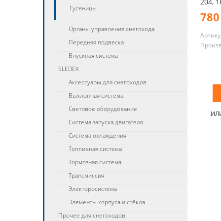
204, 1
Гусеницы
780
Органы управления снегохода
Артику
Передняя подвеска
Произ
Впускная система
SLEDEX
Аксессуары для снегоходов
Выхлопная система
Световое оборудование
ИЛ
Система запуска двигателя
Система охлаждения
Топливная система
Тормозная система
Трансмиссия
Электоросистема
Элементы корпуса и стёкла
Прочее для снегоходов