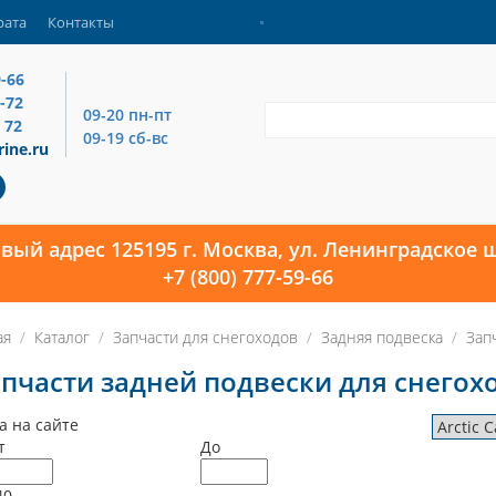
рата
Контакты
9-66
4-72
09-20 пн-пт
 72
09-19 сб-вс
ine.ru
овый адрес 125195 г. Москва, ул. Ленинградское ш
+7 (800) 777-59-66
ая
Каталог
Запчасти для снегоходов
Задняя подвеска
Зап
пчасти задней подвески для снегоход
а на сайте
т
До
40