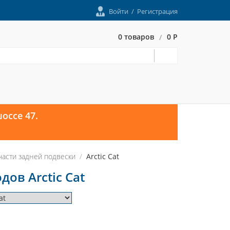
Войти
/
Регистрация
0 товаров
0 Р
/
оссе 47.
части задней подвески
Arctic Cat
ов Arctic Cat