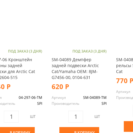
ПОД ЗАКАЗ (3 ДНЯ)
ПОД ЗАКАЗ (3 ДНЯ)
7-06 Кронштейн
SM-04089 Демпфер
SM-0408
ны задней
задней подвески Arctic
рельсы S
ки для Arctic Cat
Cat/Yamaha OEM: 8JM-
Cat
2604-515
G7456-00, 0104-631
770 
40 Р
620 Р
Артикул
л
04-297-06-TM
Артикул
SM-04089-TM
Произво
водитель
SPI
Производитель
SPI
ШТ
ШТ
В КОРЗИНУ
В КОРЗИНУ