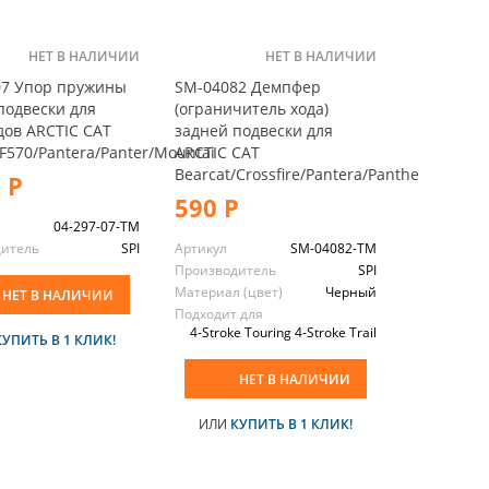
НЕТ В НАЛИЧИИ
НЕТ В НАЛИЧИИ
07 Упор пружины
SM-04082 Демпфер
подвески для
(ограничитель хода)
дов ARCTIC CAT
задней подвески для
/F570/Pantera/Panter/Mountai
ARCTIC CAT
Bearcat/Crossfire/Pantera/Panthe
 Р
590 Р
04-297-07-TM
дитель
SPI
Артикул
SM-04082-TM
Производитель
SPI
Материал (цвет)
Черный
НЕТ В НАЛИЧИИ
Подходит для
4-Stroke Touring 4-Stroke Trail
КУПИТЬ В 1 КЛИК!
НЕТ В НАЛИЧИИ
ИЛИ
КУПИТЬ В 1 КЛИК!