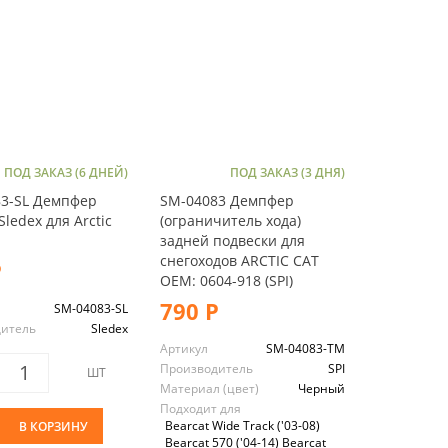
ПОД ЗАКАЗ (6 ДНЕЙ)
ПОД ЗАКАЗ (3 ДНЯ)
3-SL Демпфер
SM-04083 Демпфер
ledex для Arctic
(ограничитель хода)
задней подвески для
снегоходов ARCTIC CAT
Р
OEM: 0604-918 (SPI)
790 Р
SM-04083-SL
дитель
Sledex
Артикул
SM-04083-TM
Производитель
SPI
ШТ
Материал (цвет)
Черный
Подходит для
Bearcat Wide Track ('03-08)
В КОРЗИНУ
Bearcat 570 ('04-14) Bearcat