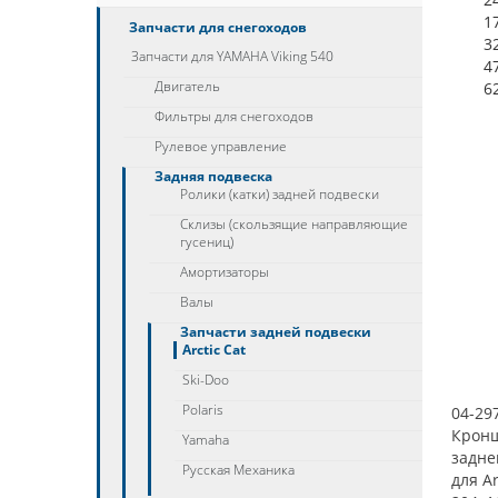
1
Запчасти для снегоходов
3
Запчасти для YAMAHA Viking 540
4
Двигатель
6
Фильтры для снегоходов
Рулевое управление
Задняя подвеска
Ролики (катки) задней подвески
Склизы (скользящие направляющие
гусениц)
Амортизаторы
Валы
Запчасти задней подвески
Arctic Cat
Ski-Doo
Polaris
04-29
Крон
Yamaha
задне
Русская Механика
для Ar