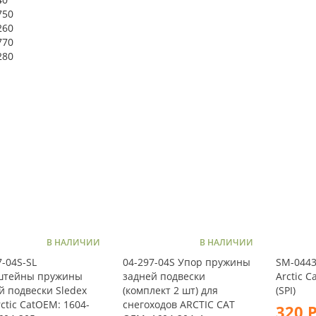
750
260
770
280
В НАЛИЧИИ
В НАЛИЧИИ
7-04S-SL
04-297-04S Упор пружины
SM-0443
штейны пружины
задней подвески
Arctic C
й подвески Sledex
(комплект 2 шт) для
(SPI)
ctic CatOEM: 1604-
снегоходов ARCTIC CAT
320 