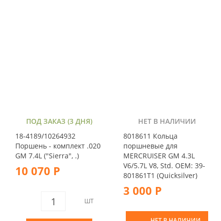
ПОД ЗАКАЗ (3 ДНЯ)
НЕТ В НАЛИЧИИ
18-4189/10264932
8018611 Кольца
Поршень - комплект .020
поршневые для
GM 7.4L ("Sierra", .)
MERCRUISER GM 4.3L
V6/5.7L V8, Std. OEM: 39-
10 070 Р
801861T1 (Quicksilver)
3 000 Р
ШТ
НЕТ В НАЛИЧИИ