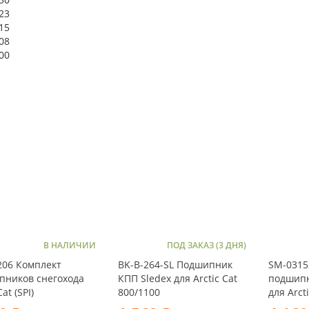
23
15
08
00
В НАЛИЧИИ
ПОД ЗАКАЗ (3 ДНЯ)
206 Комплект
BK-B-264-SL Подшипник
SM-0315
пников снегохода
КПП Sledex для Arctic Cat
подшипн
Cat (SPI)
800/1100
для Arct