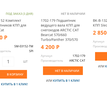
ПОД ЗАКАЗ (3 ДНЯ)
НЕТ В НАЛИЧИИ
152 Комплект
1702-179 Подшипник
BK-B-13
пников КПП для
ведущего вала КПП для
КПП Sled
Cat
снегоходов ARCTIC CAT
2 850
Bearcat 570/660
0 Р
Turbo/Panther 370/570
Артикул
4 200 Р
л
SM-03152-TM
Производ
одитель
SPI
Артикул
1702-179
Производитель
ARCTIC CAT
ШТ
ИЛИ
К
НЕТ В НАЛИЧИИ
В КОРЗИНУ
ИЛИ
КУПИТЬ В 1 КЛИК!
И
КУПИТЬ В 1 КЛИК!