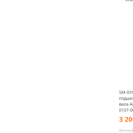
SM-03
подши
вала Ar
0107-00
3 20
Артику