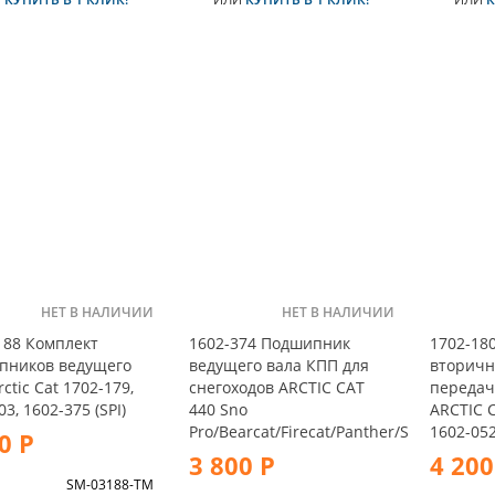
НЕТ В НАЛИЧИИ
НЕТ В НАЛИЧИИ
188 Комплект
1602-374 Подшипник
1702-18
пников ведущего
ведущего вала КПП для
вторичн
ctic Cat 1702-179,
снегоходов ARCTIC CAT
передач
3, 1602-375 (SPI)
440 Sno
ARCTIC C
Pro/Bearcat/Firecat/Panther/S
1602-052
0 Р
3 800 Р
4 200
л
SM-03188-TM