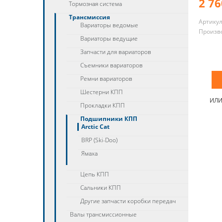
2 76
Тормозная система
Трансмиссия
Артику
Вариаторы ведомые
Произв
Вариаторы ведущие
Запчасти для вариаторов
Съемники вариаторов
Ремни вариаторов
Шестерни КПП
ИЛ
Прокладки КПП
Подшипники КПП
Arctic Cat
BRP (Ski-Doo)
Ямаха
Цепь КПП
Сальники КПП
Другие запчасти коробки передач
Валы трансмиссионные