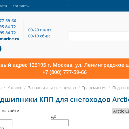
рата
Контакты
777-59-66
795 84-72
09-20 пн-пт
795 84 72
09-19 сб-вс
marine.ru
овый адрес 125195 г. Москва, ул. Ленинградское ш
+7 (800) 777-59-66
я
Каталог
Запчасти для снегоходов
Трансмиссия
Подшипн
дшипники КПП для снегоходов Arctic
 на сайте
До
30