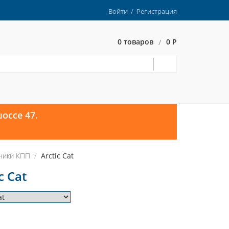
Войти
/
Регистрация
0 товаров
0 Р
/
оссе 47.
ики КПП
Arctic Cat
 Cat