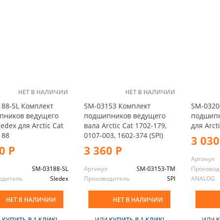
НЕТ В НАЛИЧИИ
НЕТ В НАЛИЧИИ
88-SL Комплект
SM-03153 Комплект
SM-0320
пников ведущего
подшипников ведущего
подшипн
edex для Arctic Cat
вала Arctic Cat 1702-179,
для Arct
188
0107-003, 1602-374 (SPI)
3 030
0 Р
3 360 Р
Артикул
л
SM-03188-SL
Артикул
SM-03153-TM
Производ
одитель
Sledex
Производитель
SPI
ANALOG
НЕТ В НАЛИЧИИ
НЕТ В НАЛИЧИИ
И
КУПИТЬ В 1 КЛИК!
ИЛИ
КУПИТЬ В 1 КЛИК!
ИЛИ
К