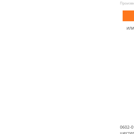
Произв
ИЛ
0602-
шесте