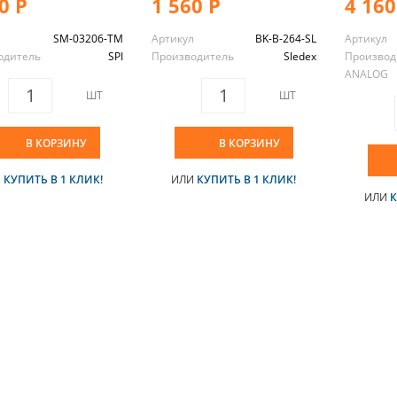
0 Р
1 560 Р
4 160
л
SM-03206-TM
Артикул
BK-B-264-SL
Артикул
одитель
SPI
Производитель
Sledex
Производ
ANALOG
ШТ
ШТ
В КОРЗИНУ
В КОРЗИНУ
И
КУПИТЬ В 1 КЛИК!
ИЛИ
КУПИТЬ В 1 КЛИК!
ИЛИ
К