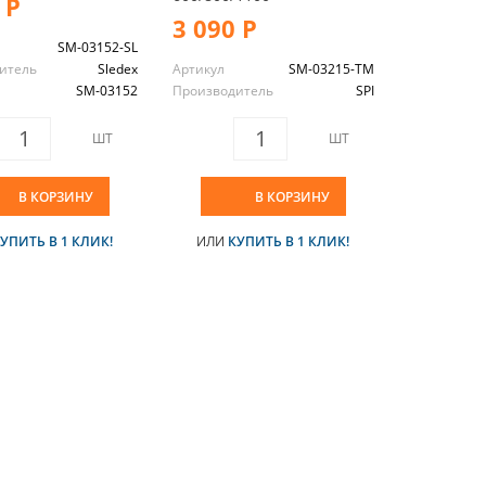
 Р
3 090 Р
SM-03152-SL
итель
Sledex
Артикул
SM-03215-TM
SM-03152
Производитель
SPI
ШТ
ШТ
В КОРЗИНУ
В КОРЗИНУ
УПИТЬ В 1 КЛИК!
ИЛИ
КУПИТЬ В 1 КЛИК!