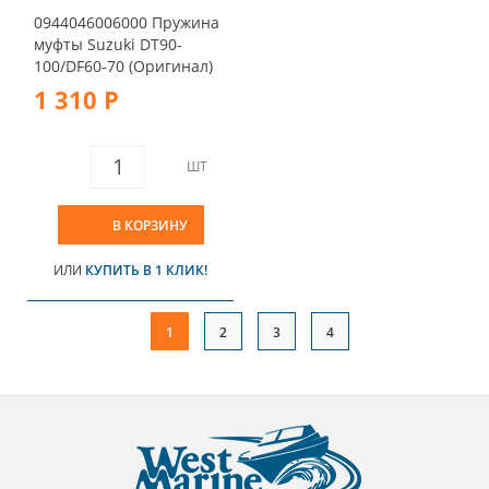
0944046006000 Пружина
муфты Suzuki DT90-
100/DF60-70 (Оригинал)
1 310 Р
ШТ
В КОРЗИНУ
ИЛИ
КУПИТЬ В 1 КЛИК!
1
2
3
4