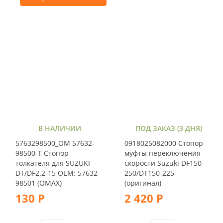
В НАЛИЧИИ
ПОД ЗАКАЗ (3 ДНЯ)
5763298500_OM 57632-
0918025082000 Стопор
98500-T Стопор
муфты переключения
толкателя для SUZUKI
скорости Suzuki DF150-
DT/DF2.2-15 OEM: 57632-
250/DT150-225
98501 (OMAX)
(оригинал)
130 Р
2 420 Р