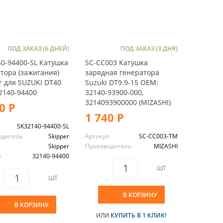
ПОД ЗАКАЗ (6 ДНЕЙ)
ПОД ЗАКАЗ (3 ДНЯ)
0-94400-SL Катушка
SC-CC003 Катушка
тора (зажигания)
зарядная генератора
r для SUZUKI DT40
Suzuki DT9.9-15 OEM:
2140-94400
32140-93900-000,
3214093900000 (MIZASHI)
0 Р
1 740 Р
л
SK32140-94400-SL
одитель
Skipper
Артикул
SC-CC003-TM
Skipper
Производитель
MIZASHI
G
32140-94400
ШТ
ШТ
В КОРЗИНУ
В КОРЗИНУ
ИЛИ
КУПИТЬ В 1 КЛИК!