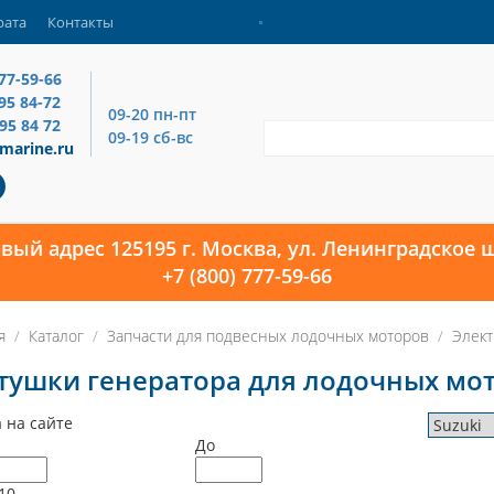
рата
Контакты
777-59-66
795 84-72
09-20 пн-пт
795 84 72
09-19 сб-вс
marine.ru
овый адрес 125195 г. Москва, ул. Ленинградское ш
+7 (800) 777-59-66
я
Каталог
Запчасти для подвесных лодочных моторов
Элект
тушки генератора для лодочных мот
 на сайте
До
10