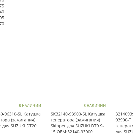
75
40
05
70
В НАЛИЧИИ
В НАЛИЧИИ
0-96310-SL Катушка
SK32140-93900-SL Катушка
3214093
тора (зажигания)
генератора (зажигания)
93900-T
r для SUZUKI DT20
Skipper для SUZUKI DT9.9-
генерат
15 OEM:32140-93900
для SUZU