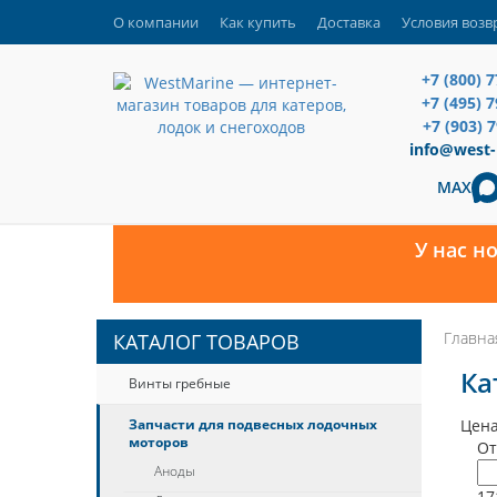
О компании
Как купить
Доставка
Условия возв
+7 (800) 
+7 (495) 
+7 (903) 
info@west-
MAX
У нас н
Главна
КАТАЛОГ ТОВАРОВ
Ка
Винты гребные
Запчасти для подвесных лодочных
Цена
моторов
От
Аноды
17