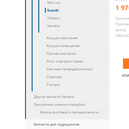
Mercury
1 97
Suzuki
Tohatsu
Артику
Произв
Yamaha
Бренд
ANALO
Катушки зажигания
Катушки освещения
Прочая электрика
Реле стартера и трима
Свечные провода/колпачки
ИЛ
Стартеры
Статоры
Другие запчасти Yamaha
Выхлопные шланги и патрубки
Капоты (колпаки) и пренадлежности
Запчасти для гидроциклов