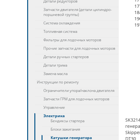
Детали редукторов
17
Запчасти двигателя (детали цилиндро-
18
поршневой группы)
19
Система охлаждения
19
Топливная система
Фильтры для лодочных моторов
Прочие запчасти для лодочных моторов
Детали ручных стартеров
Детали трима
Замена масла
Инструкции по ремонту
Ограничители упора/наклона двигателя
Запчасти ГРМ для лодочных моторов
Управление
Электрика
SK3214
Бендиксы стартера
генера
Блоки зажигания
Skippe
Катушки генератора
DT30