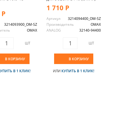
1 710 Р
 Р
Артикул
3214094400_OM-SZ
3214093900_OM-SZ
Производитель
OMAX
итель
OMAX
ANALOG
32140-94400
ШТ
ШТ
В КОРЗИНУ
В КОРЗИНУ
УПИТЬ В 1 КЛИК!
ИЛИ
КУПИТЬ В 1 КЛИК!