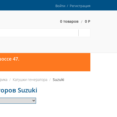
Войти
/
Регистрация
0 товаров
0 Р
/
оссе 47.
рика
Катушки генератора
Suzuki
оров Suzuki