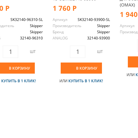
(OMAX)
0 Р
1 760 Р
1 940
л
SK32140-96310-SL
Артикул
SK32140-93900-SL
одитель
Skipper
Производитель
Skipper
Артикул
Skipper
Бренд
Skipper
Производ
G
32140-96310
ANALOG
32140-93900
ШТ
ШТ
В КОРЗИНУ
В КОРЗИНУ
ИЛИ
К
И
КУПИТЬ В 1 КЛИК!
ИЛИ
КУПИТЬ В 1 КЛИК!