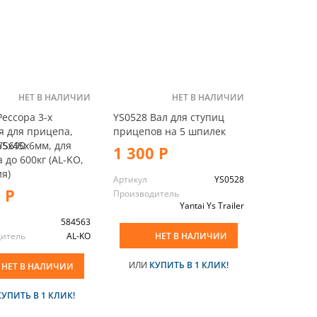
НЕТ В НАЛИЧИИ
НЕТ В НАЛИЧИИ
Рессора 3-х
YS0528 Вал для ступиц
я для прицепа,
прицепов на 5 шпилек
YS690
765х45х6мм, для
1 300 Р
 до 600кг (AL-KO,
я)
Артикул
YS0528
 Р
Производитель
Yantai Ys Trailer
584563
дитель
AL-KO
НЕТ В НАЛИЧИИ
ИЛИ
КУПИТЬ В 1 КЛИК!
НЕТ В НАЛИЧИИ
КУПИТЬ В 1 КЛИК!