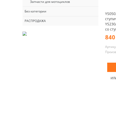
Запчасти для мотоциклов
Без категории
YS050
ступи
РАСПРОДАЖА
YS230
со ст
840
Артику
Произ
ИЛ