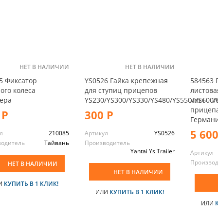
НЕТ В НАЛИЧИИ
НЕТ В НАЛИЧИИ
5 Фиксатор
YS0526 Гайка крепежная
584563 
ого колеса
для ступиц прицепов
листова
ера
YS230/YS300/YS330/YS480/YS550/YS600/
лист - 
прицепа
 Р
300 Р
Германи
5 600
л
210085
Артикул
YS0526
водитель
Тайвань
Производитель
Yantai Ys Trailer
Артикул
Произво
НЕТ В НАЛИЧИИ
НЕТ В НАЛИЧИИ
И
КУПИТЬ В 1 КЛИК!
ИЛИ
КУПИТЬ В 1 КЛИК!
ИЛИ