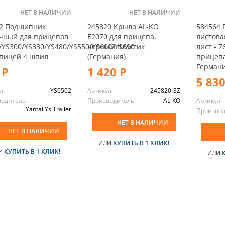
НЕТ В НАЛИЧИИ
НЕТ В НАЛИЧИИ
2 Подшипник
245820 Крыло AL-KO
584564 
чный для прицепов
E2070 для прицепа,
листова
/YS300/YS330/YS480/YS550/YS600/YS690
черный пластик
лист - 
упицей 4 шпил
(Германия)
прицепа
Германи
 Р
1 420 Р
5 830
л
YS0502
Артикул
245820-SZ
водитель
Производитель
AL-KO
Артикул
Yantai Ys Trailer
Произво
НЕТ В НАЛИЧИИ
НЕТ В НАЛИЧИИ
ИЛИ
КУПИТЬ В 1 КЛИК!
И
КУПИТЬ В 1 КЛИК!
ИЛИ