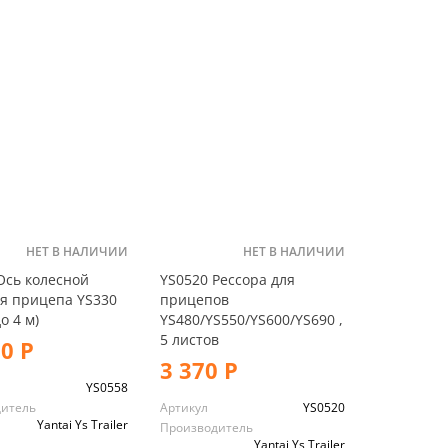
НЕТ В НАЛИЧИИ
НЕТ В НАЛИЧИИ
Ось колесной
YS0520 Рессора для
я прицепа YS330
прицепов
о 4 м)
YS480/YS550/YS600/YS690 ,
5 листов
00 Р
3 370 Р
YS0558
дитель
Артикул
YS0520
Yantai Ys Trailer
Производитель
Yantai Ys Trailer