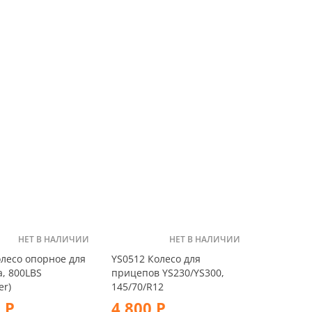
НЕТ В НАЛИЧИИ
НЕТ В НАЛИЧИИ
лесо опорное для
YS0512 Колесо для
, 800LBS
прицепов YS230/YS300,
er)
145/70/R12
 Р
4 800 Р