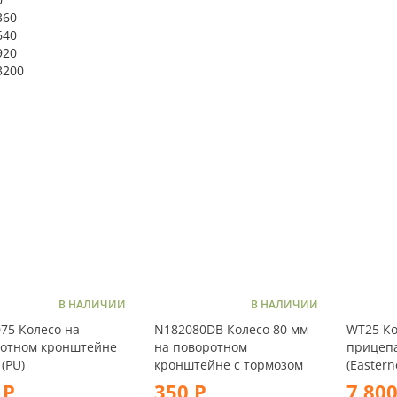
360
640
920
3200
В НАЛИЧИИ
В НАЛИЧИИ
75 Колесо на
N182080DB Колесо 80 мм
WT25 Ко
отном кронштейне
на поворотном
прицепа
(PU)
кронштейне с тормозом
(Eastern
 Р
350 Р
7 800