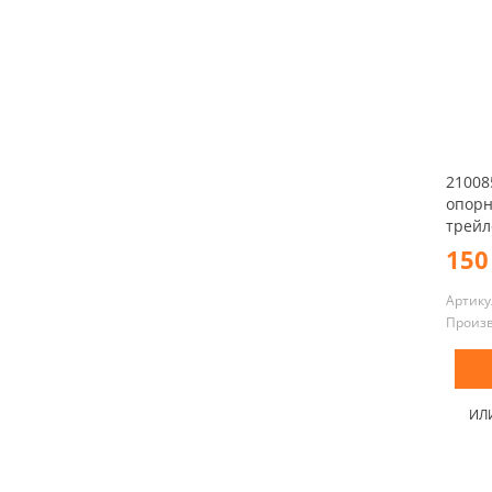
21008
опорн
трейл
150
Артику
Произ
ИЛ