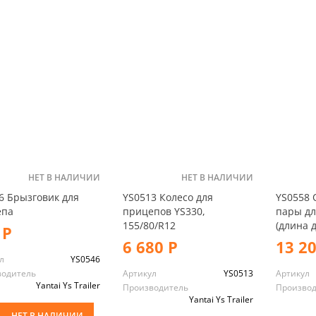
НЕТ В НАЛИЧИИ
НЕТ В НАЛИЧИИ
6 Брызговик для
YS0513 Колесо для
YS0558 
епа
прицепов YS330,
пары дл
155/80/R12
(длина д
 Р
6 680 Р
13 2
л
YS0546
водитель
Артикул
YS0513
Артикул
Yantai Ys Trailer
Производитель
Произво
Yantai Ys Trailer
НЕТ В НАЛИЧИИ