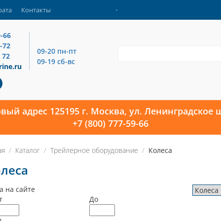
рата
Контакты
9-66
4-72
09-20 пн-пт
 72
09-19 сб-вс
ine.ru
овый адрес 125195 г. Москва, ул. Ленинградское ш
+7 (800) 777-59-66
ая
Каталог
Трейлерное оборудование
Колеса
леса
а на сайте
т
До
0