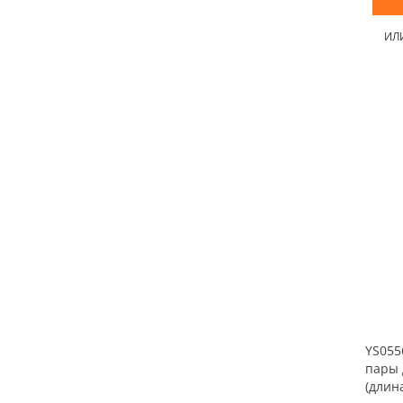
ИЛ
YS055
пары 
(длина