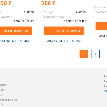
450 Р
200 Р
Артикул
л
YS0556
Артикул
YS0505
Произво
водитель
Производитель
Yantai Ys Trailer
Yantai Ys Trailer
НЕТ В НАЛИЧИИ
НЕТ В НАЛИЧИИ
ИЛИ
И
КУПИТЬ В 1 КЛИК!
ИЛИ
КУПИТЬ В 1 КЛИК!
1
2
+7
+7
ании
+7
ить
i
ка
я возврата
ты