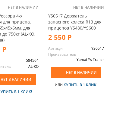
НЕТ В НАЛИЧИИ
НЕТ В НАЛИЧИИ
Рессора 4-х
YS0517 Держатель
я для прицепа,
запасного колеса R13 для
765х45х6мм, для
прицепов YS480/YS600
 до 750кг (AL-KO,
2 550 Р
я)
 Р
Артикул
YS0517
Производитель
Yantai Ys Trailer
584564
дитель
AL-KO
НЕТ В НАЛИЧИИ
НЕТ В НАЛИЧИИ
ИЛИ
КУПИТЬ В 1 КЛИК!
КУПИТЬ В 1 КЛИК!