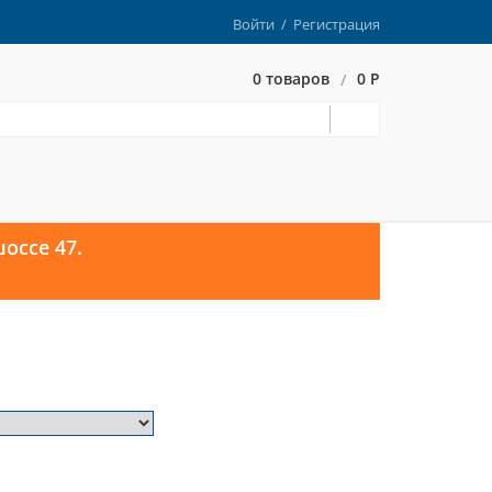
Войти
/
Регистрация
0 товаров
0 Р
/
оссе 47.