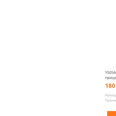
YS054
приц
180
Артику
Произ