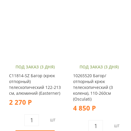
ПОД ЗАКАЗ (3 ДНЯ)
ПОД ЗАКАЗ (3 ДНЯ)
C11814-SZ Багор (крюк
10265520 Багор/
отпорный)
отпорный крюк
телескопический 122-213
телескопический (3
см, алюминий (Easterner)
колена), 110-260см
(Osculati)
2 270 Р
4 850 Р
ШТ
ШТ