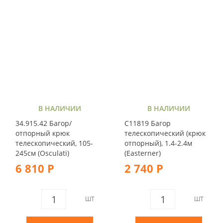
В НАЛИЧИИ
В НАЛИЧИИ
34.915.42 Багор/
C11819 Багор
отпорный крюк
телескопический (крюк
телескопический, 105-
отпорный), 1.4-2.4м
245см (Osculati)
(Easterner)
6 810 Р
2 740 Р
ШТ
ШТ