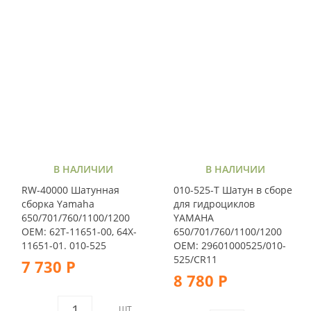
В НАЛИЧИИ
В НАЛИЧИИ
RW-40000 Шатунная
010-525-T Шатун в сборе
сборка Yamaha
для гидроциклов
650/701/760/1100/1200
YAMAHA
OEM: 62T-11651-00, 64X-
650/701/760/1100/1200
11651-01. 010-525
OEM: 29601000525/010-
525/CR11
7 730 Р
8 780 Р
ШТ