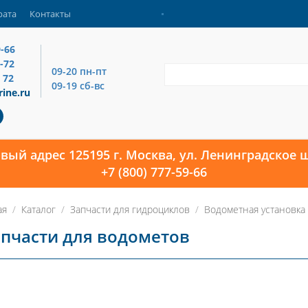
рата
Контакты
9-66
4-72
09-20 пн-пт
 72
09-19 сб-вс
ine.ru
овый адрес 125195 г. Москва, ул. Ленинградское ш
+7 (800) 777-59-66
ая
Каталог
Запчасти для гидроциклов
Водометная установка
пчасти для водометов