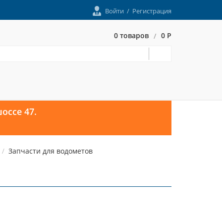
Войти
/
Регистрация
0 товаров
0 Р
/
оссе 47.
Запчасти для водометов