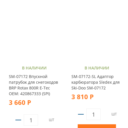
В НАЛИЧИИ
В НАЛИЧИИ
SM-07172 Впускной
SM-07172-SL Адаптор
патрубок для снегоходов
карбюратора Sledex для
BRP Rotax 800R E-Tec
Ski-Doo SM-07172
OEM: 420867333 (SPI)
3 810 Р
3 660 Р
ШТ
ШТ