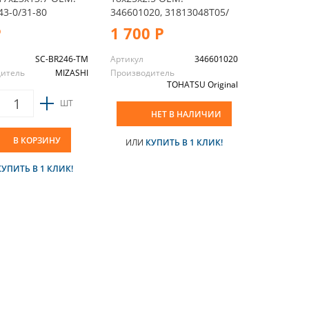
43-0/31-80
346601020, 31813048T05/
Р
1 700 Р
SC-BR246-TM
Артикул
346601020
дитель
MIZASHI
Производитель
TOHATSU Original
ШТ
НЕТ В НАЛИЧИИ
В КОРЗИНУ
ИЛИ
КУПИТЬ В 1 КЛИК!
КУПИТЬ В 1 КЛИК!