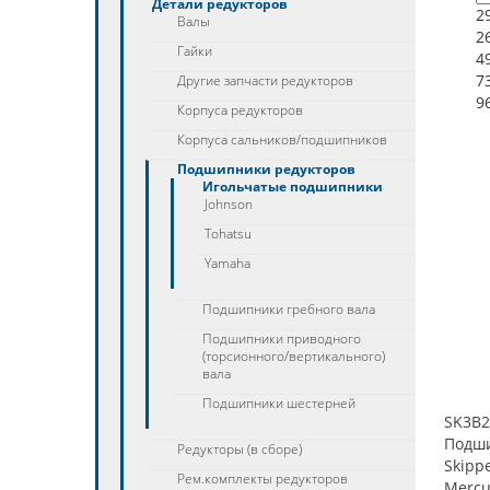
Детали редукторов
2
Валы
2
Гайки
4
7
Другие запчасти редукторов
9
Корпуса редукторов
Корпуса сальников/подшипников
Подшипники редукторов
Игольчатые подшипники
Johnson
Tohatsu
Yamaha
Подшипники гребного вала
Подшипники приводного
(торсионного/вертикального)
вала
Подшипники шестерней
SK3B2
Подш
Редукторы (в сборе)
Skipp
Рем.комплекты редукторов
Mercu