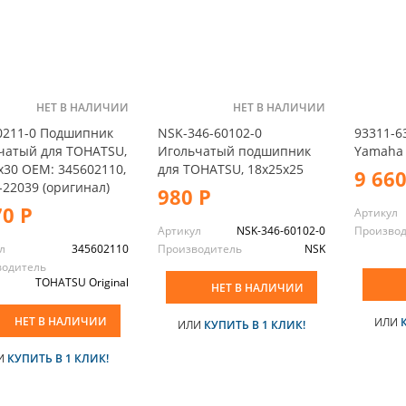
НЕТ В НАЛИЧИИ
НЕТ В НАЛИЧИИ
0211-0 Подшипник
NSK-346-60102-0
93311-6
чатый для TOHATSU,
Игольчатый подшипник
Yamaha 
x30 OEM: 345602110,
для TOHATSU, 18x25x25
9 660
-22039 (оригинал)
980 Р
70 Р
Артикул
Артикул
NSK-346-60102-0
Произво
л
345602110
Производитель
NSK
водитель
TOHATSU Original
НЕТ В НАЛИЧИИ
НЕТ В НАЛИЧИИ
ИЛИ
ИЛИ
КУПИТЬ В 1 КЛИК!
И
КУПИТЬ В 1 КЛИК!