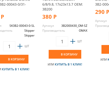
3B2-00043-0/31-
6/8/9.8, 17x23x13.7 OEM:
3B2-000
3B200
290 
 Р
380 Р
Артикул
л
SK3B2-00043-0-SL
Артикул
3B2000430_OM-SZ
Произво
водитель
Skipper
Производитель
OMAX
Skipper
ШТ
ШТ
В КОРЗИНУ
В КОРЗИНУ
ИЛИ
ИЛИ
КУПИТЬ В 1 КЛИК!
И
КУПИТЬ В 1 КЛИК!