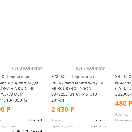
НЕТ В НАЛИЧИИ
НЕТ В НАЛИЧИИ
90 Подшипник
378252-T Подшипник
3B2-000
овый коренной для
роликовый коренной для
игольч
ON/EVINRUDE 40-
MERCURY/JOHNSON
6-9.8, 1
4/V6/V8 OEM:
0378252, 31-67445, 010-
3В20004
1, 18-1353, G
281-01
480 
00 Р
2 430 Р
Артикул
л
5007190
Артикул
378252
Произво
водитель
Производитель
Тайвань
JOHNSON Original