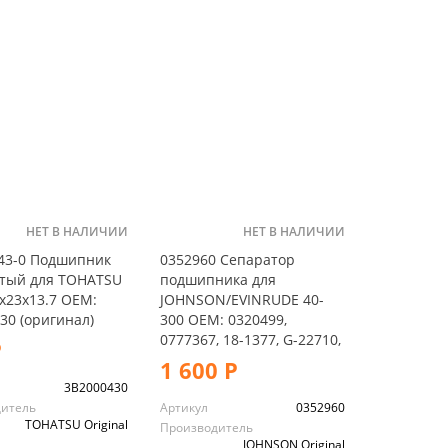
НЕТ В НАЛИЧИИ
НЕТ В НАЛИЧИИ
43-0 Подшипник
0352960 Сепаратор
атый для TOHATSU
подшипника для
7x23x13.7 OEM:
JOHNSON/EVINRUDE 40-
30 (оригинал)
300 OEM: 0320499,
0777367, 18-1377, G-22710,
Р
1 600 Р
3B2000430
дитель
Артикул
0352960
TOHATSU Original
Производитель
JOHNSON Original