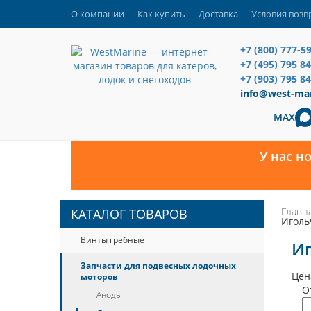
О компании
Как купить
Доставка
Условия возв
+7 (800) 777-5
+7 (495) 795 8
+7 (903) 795 84
info@west-mar
MAX
У нас н
Главн
КАТАЛОГ ТОВАРОВ
Иголь
Винты гребные
И
Запчасти для подвесных лодочных
Цен
моторов
О
Аноды