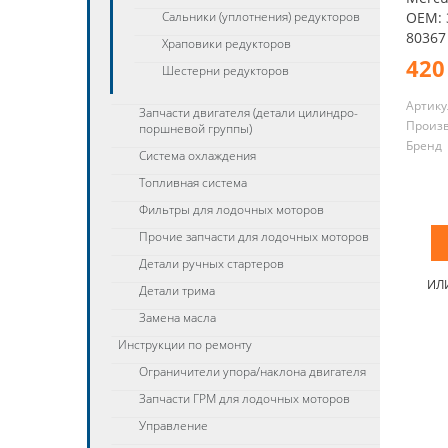
Сальники (уплотнения) редукторов
OEM: 
80367
Храповики редукторов
420
Шестерни редукторов
Артику
Запчасти двигателя (детали цилиндро-
Произ
поршневой группы)
Бренд
Система охлаждения
Топливная система
Фильтры для лодочных моторов
Прочие запчасти для лодочных моторов
Детали ручных стартеров
ИЛ
Детали трима
Замена масла
Инструкции по ремонту
Ограничители упора/наклона двигателя
Запчасти ГРМ для лодочных моторов
Управление