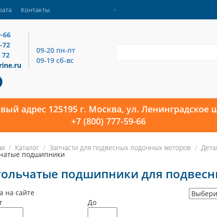
рата
Контакты
9-66
4-72
09-20 пн-пт
 72
09-19 сб-вс
ine.ru
овый адрес 125195 г. Москва, ул. Ленинградское ш
+7 (800) 777-59-66
ая
Каталог
Запчасти для подвесных лодочных моторов
Дета
чатые подшипники
гольчатые подшипники для подвесн
а на сайте
т
До