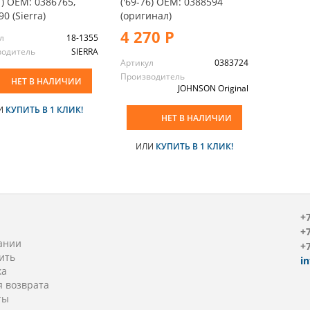
1) OEM: 0386765,
('69-76) OEM: 0388594
0 (Sierra)
(оригинал)
4 270 Р
л
18-1355
водитель
SIERRA
Артикул
0383724
Производитель
НЕТ В НАЛИЧИИ
JOHNSON Original
И
КУПИТЬ В 1 КЛИК!
НЕТ В НАЛИЧИИ
ИЛИ
КУПИТЬ В 1 КЛИК!
+7
+7
ании
+7
ить
i
ка
я возврата
ты