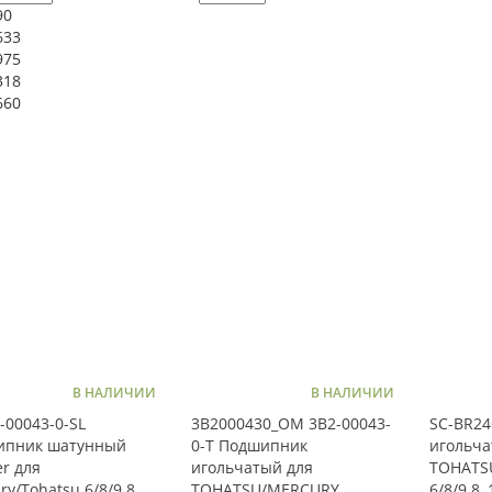
90
633
975
318
660
В НАЛИЧИИ
В НАЛИЧИИ
-00043-0-SL
3B2000430_OM 3B2-00043-
SC-BR2
ипник шатунный
0-T Подшипник
игольча
er для
игольчатый для
TOHATS
ry/Tohatsu 6/8/9.8
TOHATSU/MERCURY
6/8/9.8,