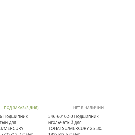
ПОД ЗАКАЗ (3 ДНЯ)
НЕТ В НАЛИЧИИ
46 Подшипник
346-60102-0 Подшипник
тый для
игольчатый для
U/MERCURY
TOHATSU/MERCURY 25-30,
 17x23x13.7 OEM:
18x25x2.5 OEM: