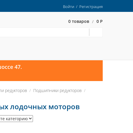
Войти
/
Регистрация
0 товаров
0 Р
/
оссе 47.
ли редукторов
Подшипники редукторов
ых лодочных моторов