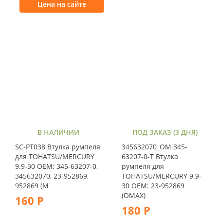
Цена на сайте
В НАЛИЧИИ
ПОД ЗАКАЗ (3 ДНЯ)
SC-PT038 Втулка румпеля
345632070_OM 345-
для TOHATSU/MERCURY
63207-0-T Втулка
9.9-30 OEM: 345-63207-0,
румпеля для
345632070, 23-952869,
TOHATSU/MERCURY 9.9-
952869 (M
30 OEM: 23-952869
(OMAX)
160 Р
180 Р