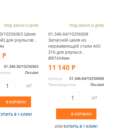
ПОД ЗАКАЗ (3 ДНЯ)
ПОД ЗАКАЗ (3 ДНЯ)
30/10256063 Шкив
01.346.64/10256068
й) для роульсов ,
Запасной шкив из
мм
нержавеющей стали AISI
316 для роульса ,
 Р
Ø87x54мм
11 140 Р
01.346.30/10256063
дитель
Osculati
Артикул
01.346.64/10256068
Производитель
Osculati
ШТ
ШТ
В КОРЗИНУ
В КОРЗИНУ
КУПИТЬ В 1 КЛИК!
ИЛИ
КУПИТЬ В 1 КЛИК!