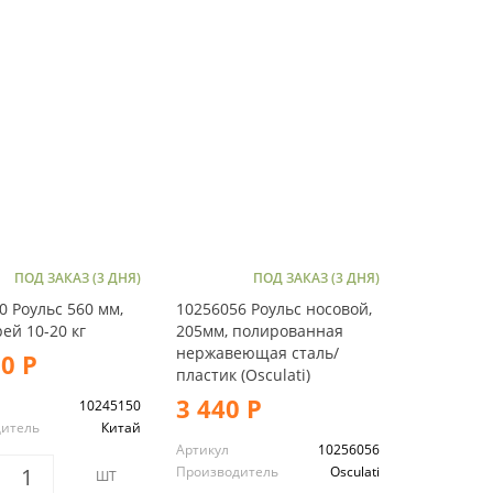
ПОД ЗАКАЗ (3 ДНЯ)
ПОД ЗАКАЗ (3 ДНЯ)
0 Роульс 560 мм,
10256056 Роульс носовой,
рей 10-20 кг
205мм, полированная
нержавеющая сталь/
60 Р
пластик (Osculati)
3 440 Р
10245150
дитель
Китай
Артикул
10256056
Производитель
Osculati
ШТ