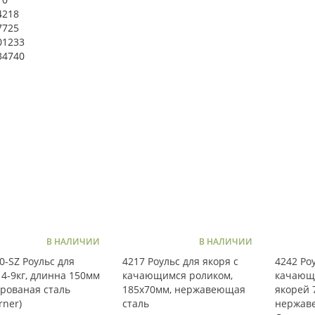
4218
7725
01233
34740
В НАЛИЧИИ
В НАЛИЧИИ
0-SZ Роульс для
4217 Роульс для якоря с
4242 Ро
 4-9кг, длинна 150мм
качающимся роликом,
качающ
рованая сталь
185х70мм, нержавеющая
якорей 7
rner)
сталь
нержав