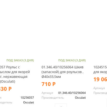
ПОД ЗАКАЗ (3 ДНЯ)
ПОД ЗАКАЗ (3 ДНЯ)
057 Роульс с
01.346.40/10256064 Шкив
1024515
ыслом для якорей
(запасной) для роульсов ,
для яко
кг, нержавеющая
Ø40x33,5мм
19 0
(Osculati)
710 Р
330 Р
Артикул
Артикул
01.346.40/10256064
Произво
л
10256057
Производитель
Osculati
водитель
Osculati