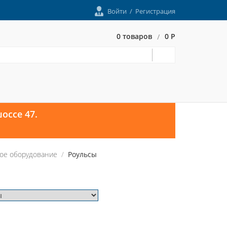
Войти
/
Регистрация
0 товаров
0 Р
/
оссе 47.
ое оборудование
Роульсы