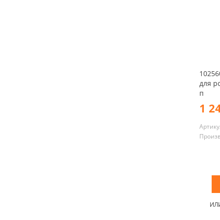
10256
для р
п
1 2
Артику
Произ
ИЛ