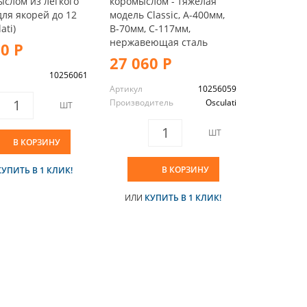
ыслом из легкого
коромыслом - тяжелая
для якорей до 12
модель Classic, A-400мм,
ati)
B-70мм, C-117мм,
нержавеющая сталь
20 Р
27 060 Р
10256061
Артикул
10256059
Производитель
Osculati
ШТ
ШТ
В КОРЗИНУ
В КОРЗИНУ
КУПИТЬ В 1 КЛИК!
ИЛИ
КУПИТЬ В 1 КЛИК!