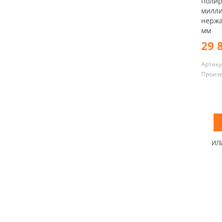
полир
милл
нержа
мм
29 
Артику
Произ
ИЛ