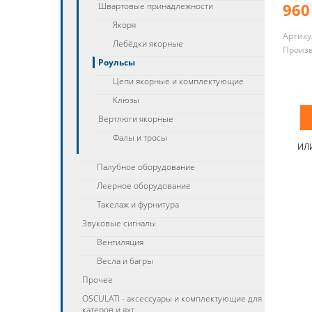
960
Швартовые принадлежности
Якоря
Артику
Лебёдки якорные
Произ
Роульсы
Цепи якорные и комплектующие
Клюзы
Вертлюги якорные
Фалы и тросы
ИЛ
Палубное оборудование
Леерное оборудование
Такелаж и фурнитура
Звуковые сигналы
Вентиляция
Весла и багры
Прочее
OSCULATI - аксессуары и комплектующие для
катеров и яхт