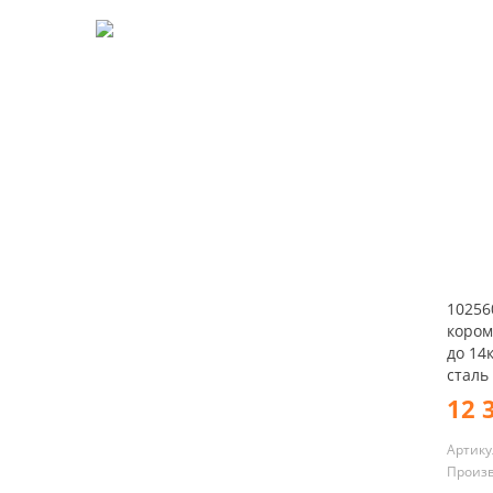
10256
кором
до 14
сталь 
12 
Артику
Произ