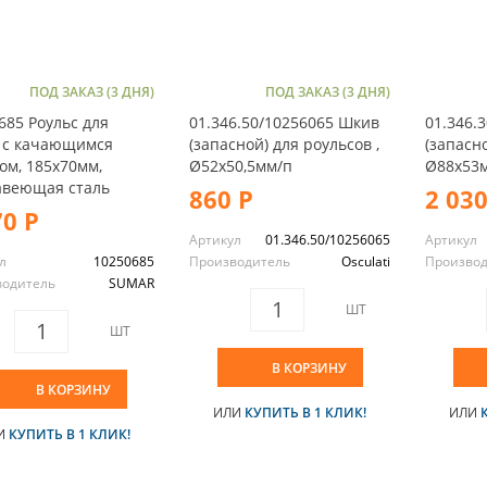
ПОД ЗАКАЗ (3 ДНЯ)
ПОД ЗАКАЗ (3 ДНЯ)
685 Роульс для
01.346.50/10256065 Шкив
01.346.
 с качающимся
(запасной) для роульсов ,
(запасно
ом, 185х70мм,
Ø52x50,5мм/п
Ø88x53
веющая сталь
860 Р
2 030
70 Р
Артикул
01.346.50/10256065
Артикул
л
10250685
Производитель
Osculati
Произво
водитель
SUMAR
ШТ
ШТ
В КОРЗИНУ
В КОРЗИНУ
ИЛИ
КУПИТЬ В 1 КЛИК!
ИЛИ
И
КУПИТЬ В 1 КЛИК!