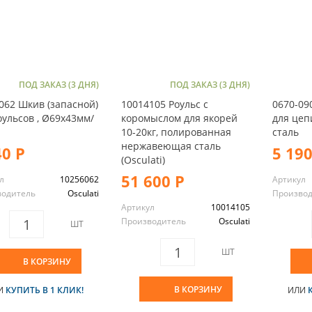
ПОД ЗАКАЗ (3 ДНЯ)
ПОД ЗАКАЗ (3 ДНЯ)
062 Шкив (запасной)
10014105 Роульс с
0670-09
оульсов , Ø69x43мм/
коромыслом для якорей
для це
10-20кг, полированная
сталь
нержавеющая сталь
40 Р
5 190
(Osculati)
51 600 Р
л
10256062
Артикул
водитель
Osculati
Произво
Артикул
10014105
Производитель
Osculati
ШТ
ШТ
В КОРЗИНУ
В КОРЗИНУ
И
КУПИТЬ В 1 КЛИК!
ИЛИ