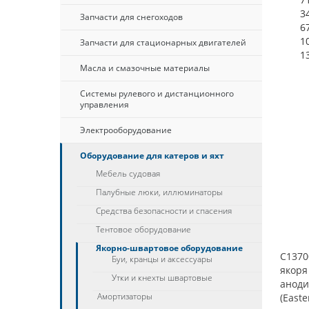
3
Запчасти для снегоходов
6
1
Запчасти для стационарных двигателей
1
Масла и смазочные материалы
Системы рулевого и дистанционного
управления
Электрооборудование
Оборудование для катеров и яхт
Мебель судовая
Палубные люки, иллюминаторы
Средства безопасности и спасения
Тентовое оборудование
Якорно-швартовое оборудование
C1370
Буи, кранцы и аксессуары
якоря
Утки и кнехты швартовые
аноди
Амортизаторы
(Easte