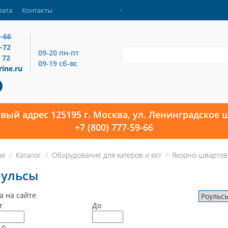
рата
Контакты
9-66
4-72
09-20 пн-пт
 72
09-19 сб-вс
ine.ru
овый адрес 125195 г. Москва, ул. Ленинградское ш
+7 (800) 777-59-66
ая
Каталог
Оборудование для катеров и яхт
Якорно-швартов
оульсы
а на сайте
т
До
10