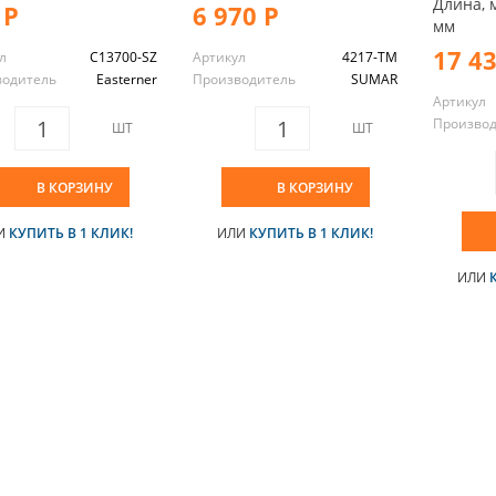
Длина, 
 Р
6 970 Р
мм
17 4
л
C13700-SZ
Артикул
4217-TM
водитель
Easterner
Производитель
SUMAR
Артикул
Произво
ШТ
ШТ
В КОРЗИНУ
В КОРЗИНУ
И
КУПИТЬ В 1 КЛИК!
ИЛИ
КУПИТЬ В 1 КЛИК!
ИЛИ