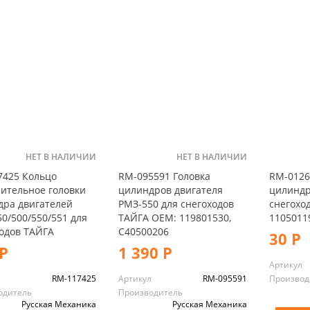
НЕТ В НАЛИЧИИ
НЕТ В НАЛИЧИИ
7425 Кольцо
RM-095591 Головка
RM-0126
ительное головки
цилиндров двигателя
цилиндр
дра двигателей
РМЗ-550 для снегоходов
снегохо
0/500/550/551 для
ТАЙГА OEM: 119801530,
1105011
одов ТАЙГА
C40500206
30 Р
Р
1 390 Р
Артикул
л
RM-117425
Артикул
RM-095591
Производ
одитель
Производитель
Русская Механика
Русская Механика