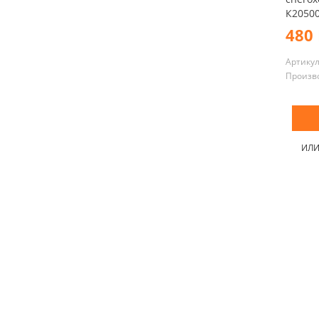
К20500
480 
Артику
Произв
ИЛ