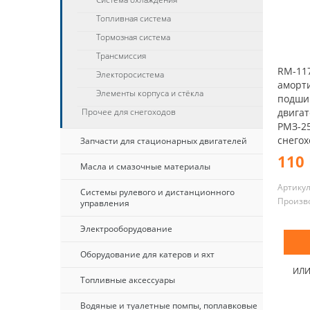
Топливная система
Тормозная система
Трансмиссия
RM-11
Электоросистема
аморт
Элементы корпуса и стёкла
подши
двигат
Прочее для снегоходов
РМЗ-25
снегох
Запчасти для стационарных двигателей
110 
Масла и смазочные материалы
Артику
Системы рулевого и дистанционного
Произв
управления
Электрооборудование
Оборудование для катеров и яхт
ИЛ
Топливные аксессуары
Водяные и туалетные помпы, поплавковые