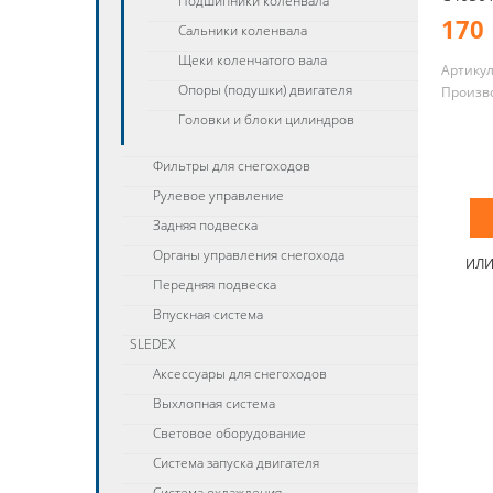
Подшипники коленвала
170 
Сальники коленвала
Щеки коленчатого вала
Артику
Опоры (подушки) двигателя
Произв
Головки и блоки цилиндров
Фильтры для снегоходов
Рулевое управление
Задняя подвеска
Органы управления снегохода
ИЛ
Передняя подвеска
Впускная система
SLEDEX
Аксессуары для снегоходов
Выхлопная система
Световое оборудование
Система запуска двигателя
Система охлаждения