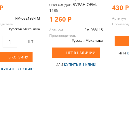
снегоходов БУРАН OEM:
Р
430 Р
1198
1 260 Р
л
RM-082198-TM
Артикул
одитель
Производ
Русская Механика
Артикул
RM-088115
Производитель
Русская Механика
ШТ
НЕТ В НАЛИЧИИ
ИЛИ
К
В КОРЗИНУ
ИЛИ
КУПИТЬ В 1 КЛИК!
И
КУПИТЬ В 1 КЛИК!