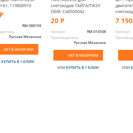
161, 119800910
снегоходов ТАЙГА/TIKSY
двигате
OEM: C40500042
снегохо
Р
20 Р
7 190
л
RM-088109
одитель
Артикул
RM-014508
Артикул
Русская Механика
Производитель
Производ
Русская Механика
НЕТ В НАЛИЧИИ
НЕТ В НАЛИЧИИ
И
КУПИТЬ В 1 КЛИК!
ИЛИ
КУПИТЬ В 1 КЛИК!
ИЛИ
К