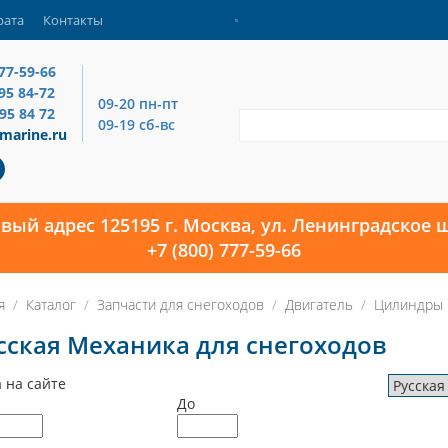
рата
Контакты
777-59-66
795 84-72
09-20 пн-пт
795 84 72
09-19 сб-вс
marine.ru
овый адрес 125195 г. Москва, ул. Ленинградское ш
+7 (800) 777-59-66
я
Каталог
Запчасти для снегоходов
Двигатель
Цилиндры
сская Механика для снегоходов
 на сайте
До