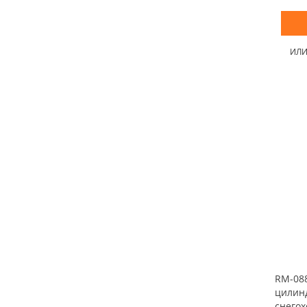
ИЛ
RM-088
цилин
снегох