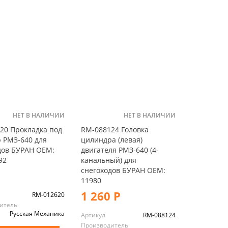
НЕТ В НАЛИЧИИ
НЕТ В НАЛИЧИИ
20 Прокладка под
RM-088124 Головка
 РМЗ-640 для
цилиндра (левая)
дов БУРАН OEM:
двигателя РМЗ-640 (4-
92
канальный) для
снегоходов БУРАН OEM:
11980
1 260 Р
RM-012620
итель
Русская Механика
Артикул
RM-088124
Производитель