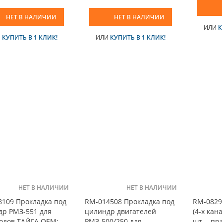
НЕТ В НАЛИЧИИ
НЕТ В НАЛИЧИИ
ИЛИ
К
И
КУПИТЬ В 1 КЛИК!
ИЛИ
КУПИТЬ В 1 КЛИК!
НЕТ В НАЛИЧИИ
НЕТ В НАЛИЧИИ
109 Прокладка под
RM-014508 Прокладка под
RM-0829
др РМЗ-551 для
цилиндр двигателей
(4-х ка
одов ТАЙГА OEM:
РМЗ-500/250 для
шт. - п