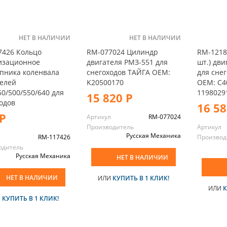
НЕТ В НАЛИЧИИ
НЕТ В НАЛИЧИИ
7426 Кольцо
RM-077024 Цилиндр
RM-1218
изационное
двигателя РМЗ-551 для
шт.) дв
пника коленвала
снегоходов ТАЙГА OEM:
для сне
елей
K20500170
OEM: С4
0/500/550/640 для
1198029
15 820 Р
одов
16 58
Р
Артикул
RM-077024
Производитель
Артикул
Русская Механика
л
RM-117426
Производ
одитель
Русская Механика
НЕТ В НАЛИЧИИ
НЕТ В НАЛИЧИИ
ИЛИ
КУПИТЬ В 1 КЛИК!
ИЛИ
К
И
КУПИТЬ В 1 КЛИК!