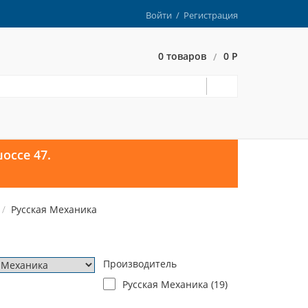
Войти
/
Регистрация
0 товаров
0 Р
/
оссе 47.
Русская Механика
Производитель
Русская Механика (
19
)