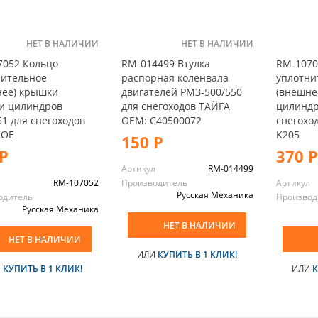
НЕТ В НАЛИЧИИ
НЕТ В НАЛИЧИИ
7052 Кольцо
RM-014499 Втулка
RM-1070
нительное
распорная коленвала
уплотни
нее) крышки
двигателей РМЗ-500/550
(внешне
ки цилиндров
для снегоходов ТАЙГА
цилиндр
1 для снегоходов
OEM: C40500072
снегохо
 OE
K205
150 Р
Р
370 Р
Артикул
RM-014499
л
RM-107052
Производитель
Артикул
Русская Механика
одитель
Производ
Русская Механика
НЕТ В НАЛИЧИИ
НЕТ В НАЛИЧИИ
ИЛИ
КУПИТЬ В 1 КЛИК!
И
КУПИТЬ В 1 КЛИК!
ИЛИ
К