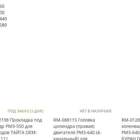
60
00
440
580
ПОД ЗАКАЗ (3 ДНЯ)
НЕТ В НАЛИЧИИ
198 Прокладка под
RM-088115 Головка
RM-0128
др РМЗ-550 для
цилиндра (правая)
коленва
одов ТАЙГА OEM:
двигателя РМЗ-640 (4-
РМЗ-640
1111
канальный) для
БУРАН O