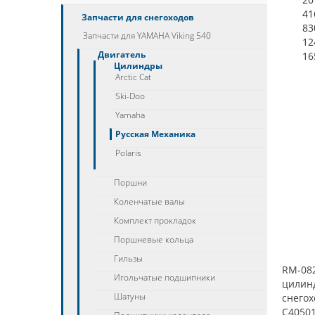
41
Запчасти для снегоходов
83
Запчасти для YAMAHA Viking 540
12
Двигатель
16
Цилиндры
Arctic Cat
Ski-Doo
Yamaha
Русская Механика
Polaris
Поршни
Коленчатые валы
Комплект прокладок
Поршневые кольца
Гильзы
RM-082
Игольчатые подшипники
цилин
Шатуны
снегох
C4050