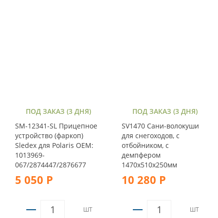
ПОД ЗАКАЗ (3 ДНЯ)
ПОД ЗАКАЗ (3 ДНЯ)
SM-12341-SL Прицепное
SV1470 Сани-волокуши
устройство (фаркоп)
для снегоходов, с
Sledex для Polaris OEM:
отбойником, с
1013969-
демпфером
067/2874447/2876677
1470x510x250мм
5 050 Р
10 280 Р
ШТ
ШТ