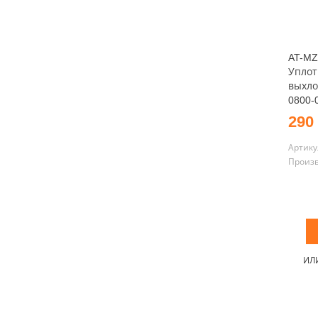
AT-MZ
Уплот
выхло
0800-
290
Артику
Произ
ИЛ