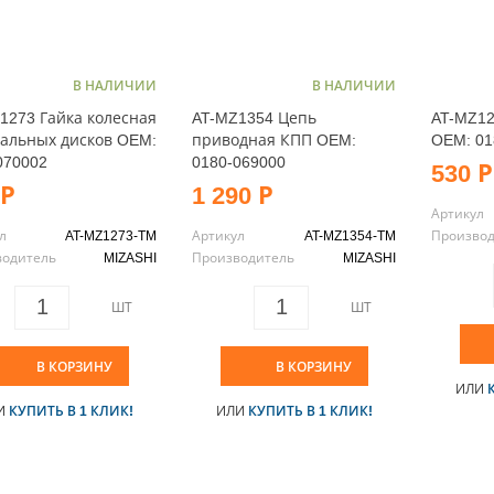
В НАЛИЧИИ
В НАЛИЧИИ
1273 Гайка колесная
AT-MZ1354 Цепь
AT-MZ12
тальных дисков OEM:
приводная КПП OEM:
OEM: 01
070002
0180-069000
530 Р
 Р
1 290 Р
Артикул
л
AT-MZ1273-TM
Артикул
AT-MZ1354-TM
Произво
водитель
MIZASHI
Производитель
MIZASHI
ШТ
ШТ
В КОРЗИНУ
В КОРЗИНУ
ИЛИ
И
КУПИТЬ В 1 КЛИК!
ИЛИ
КУПИТЬ В 1 КЛИК!