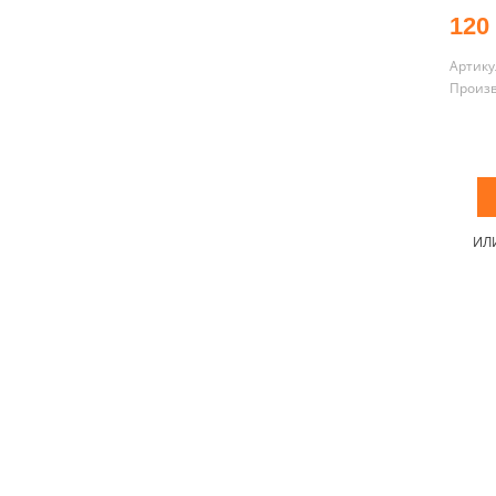
120
Артику
Произ
ИЛ