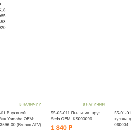
0
518
985
453
920
В НАЛИЧИИ
В НАЛИЧИИ
461 Впускной
55-05-011 Пыльник шрус
55-01-0
бок Yamaha OEM:
Stels OEM: KS000096
кулака 
3596-00 (Bronco ATV)
060004
1 840 Р