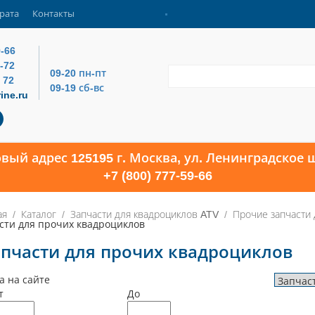
рата
Контакты
9-66
4-72
09-20 пн-пт
 72
09-19 сб-вс
ine.ru
овый адрес 125195 г. Москва, ул. Ленинградское ш
+7 (800) 777-59-66
ая
Каталог
Запчасти для квадроциклов ATV
Прочие запчасти 
сти для прочих квадроциклов
пчасти для прочих квадроциклов
а на сайте
т
До