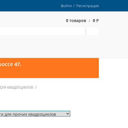
Войти
/
Регистрация
0 товаров
0 Р
/
оссе 47.
для квадроциклов