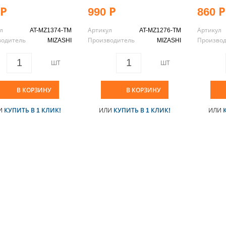
 Р
990 Р
860 Р
л
AT-MZ1374-TM
Артикул
AT-MZ1276-TM
Артикул
водитель
MIZASHI
Производитель
MIZASHI
Произво
ШТ
ШТ
В КОРЗИНУ
В КОРЗИНУ
И
КУПИТЬ В 1 КЛИК!
ИЛИ
КУПИТЬ В 1 КЛИК!
ИЛИ