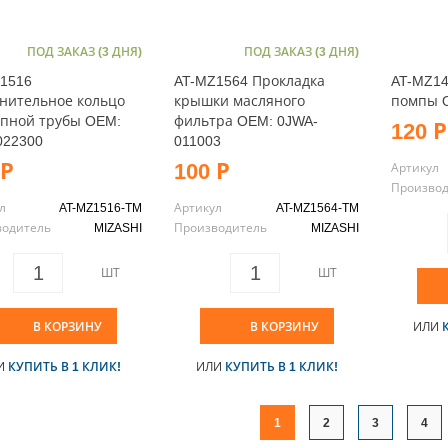
ПОД ЗАКАЗ (3 ДНЯ)
ПОД ЗАКАЗ (3 ДНЯ)
1516
AT-MZ1564 Прокладка
AT-MZ14
нительное кольцо
крышки масляного
помпы O
пной трубы OEM:
фильтра OEM: 0JWA-
120 Р
022300
011003
 Р
100 Р
Артикул
Произво
л
AT-MZ1516-TM
Артикул
AT-MZ1564-TM
водитель
MIZASHI
Производитель
MIZASHI
ШТ
ШТ
В КОРЗИНУ
В КОРЗИНУ
ИЛИ
И
КУПИТЬ В 1 КЛИК!
ИЛИ
КУПИТЬ В 1 КЛИК!
1
2
3
4