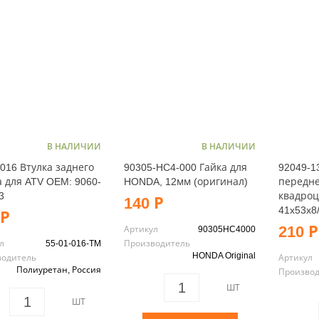
В НАЛИЧИИ
В НАЛИЧИИ
-016 Втулка заднего
90305-HC4-000 Гайка для
92049-1
а для ATV OEM: 9060-
HONDA, 12мм (оригинал)
передне
3
квадроц
140 Р
41x53x8
 Р
210 Р
Артикул
90305HC4000
л
55-01-016-TM
Производитель
HONDA Original
водитель
Артикул
Полиуретан, Россия
Произво
ШТ
ШТ