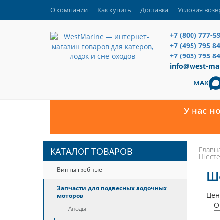
О компании
Как купить
Доставка
Условия возв
+7 (800) 777-5
+7 (495) 795 8
+7 (903) 795 84
info@west-mar
MAX
У нас н
Главн
КАТАЛОГ ТОВАРОВ
Шесте
Винты гребные
Ше
Запчасти для подвесных лодочных
Цен
моторов
О
Аноды