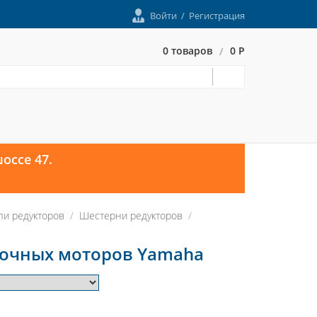
Войти
/
Регистрация
0 товаров
0 Р
/
оссе 47.
ли редукторов
Шестерни редукторов
дочных моторов Yamaha