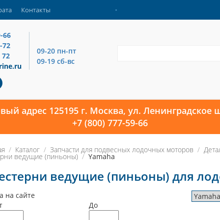
рата
Контакты
9-66
4-72
09-20 пн-пт
 72
09-19 сб-вс
ine.ru
овый адрес 125195 г. Москва, ул. Ленинградское ш
+7 (800) 777-59-66
ая
Каталог
Запчасти для подвесных лодочных моторов
Дета
рни ведущие (пиньоны)
Yamaha
стерни ведущие (пиньоны) для ло
а на сайте
т
До