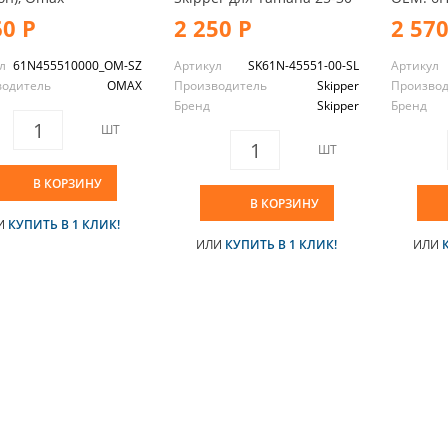
60 Р
2 250 Р
2 570
л
61N455510000_OM-SZ
Артикул
SK61N-45551-00-SL
Артикул
водитель
OMAX
Производитель
Skipper
Произво
Бренд
Skipper
Бренд
ШТ
ШТ
В КОРЗИНУ
В КОРЗИНУ
И
КУПИТЬ В 1 КЛИК!
ИЛИ
КУПИТЬ В 1 КЛИК!
ИЛИ