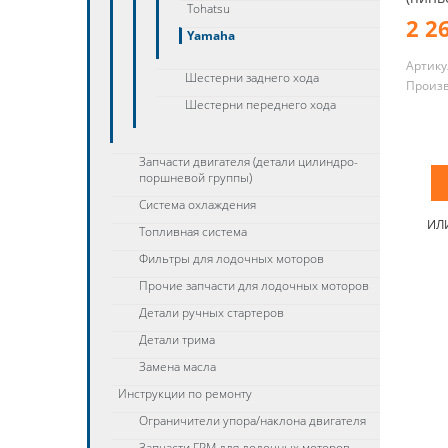
Tohatsu
2 2
Yamaha
Артику
Шестерни заднего хода
Произ
Шестерни переднего хода
Запчасти двигателя (детали цилиндро-
поршневой группы)
Система охлаждения
ИЛ
Топливная система
Фильтры для лодочных моторов
Прочие запчасти для лодочных моторов
Детали ручных стартеров
Детали трима
Замена масла
Инструкции по ремонту
Ограничители упора/наклона двигателя
Запчасти ГРМ для лодочных моторов