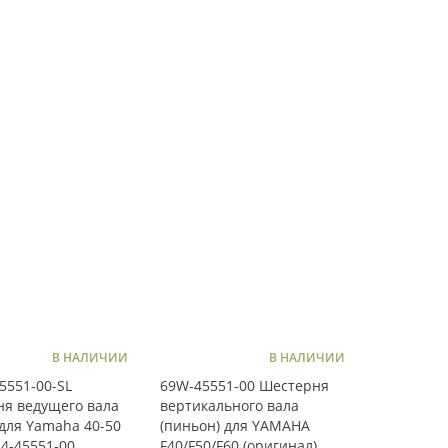
В НАЛИЧИИ
В НАЛИЧИИ
5551-00-SL
69W-45551-00 Шестерня
я ведущего вала
вертикального вала
 для Yamaha 40-50
(пиньон) для YAMAHA
4-45551-00
F40/F50/F60 (оригинал)