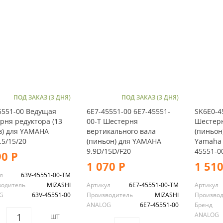
ПОД ЗАКАЗ (3 ДНЯ)
ПОД ЗАКАЗ (3 ДНЯ)
5551-00 Ведущая
6E7-45551-00 6E7-45551-
SK6E0-4
рня редуктора (13
00-T Шестерня
Шестерн
в) для YAMAHA
вертикального вала
(пиньон
.5/15/20
(пиньон) для YAMAHA
Yamaha 
9.9D/15D/F20
45551-0
90 Р
1 070 Р
1 510
л
63V-45551-00-TM
водитель
MIZASHI
Артикул
6E7-45551-00-TM
Артикул
G
63V-45551-00
Производитель
MIZASHI
Произво
ANALOG
6E7-45551-00
Бренд
ANALOG
ШТ