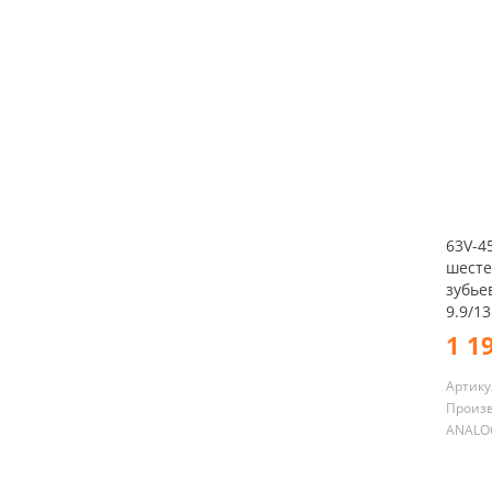
63V-4
шесте
зубье
9.9/13
1 1
Артику
Произ
ANALO