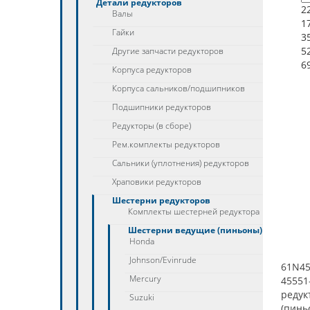
Детали редукторов
2
Валы
1
Гайки
3
5
Другие запчасти редукторов
6
Корпуса редукторов
Корпуса сальников/подшипников
Подшипники редукторов
Редукторы (в сборе)
Рем.комплекты редукторов
Сальники (уплотнения) редукторов
Храповики редукторов
Шестерни редукторов
Комплекты шестерней редуктора
Шестерни ведущие (пиньоны)
Honda
Johnson/Evinrude
61N45
Mercury
45551
редук
Suzuki
(пинь