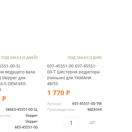
ПОД ЗАКАЗ (6 ДНЕЙ)
ПОД ЗАКАЗ (3 ДНЯ)
5551-00-SL
697-45551-00 697-45551-
я ведущего вала
00-T Шестерня редуктора
) Skipper для
(пиньон) для YAMAHA
4-5 OEM:6E0-
48/55
0
1 770 Р
 Р
Артикул
697-45551-00-TM
SK6E0-45551-00-SL
Производитель
MIZASHI
дитель
Skipper
Skipper
ШТ
6E0-45551-00