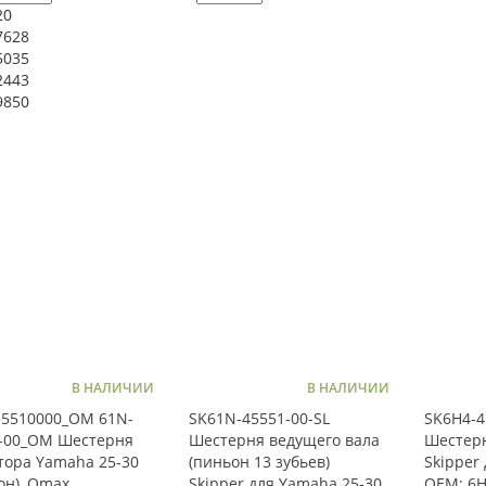
20
7628
5035
2443
9850
В НАЛИЧИИ
В НАЛИЧИИ
5510000_OM 61N-
SK61N-45551-00-SL
SK6H4-4
-00_OM Шестерня
Шестерня ведущего вала
Шестерн
тора Yamaha 25-30
(пиньон 13 зубьев)
Skipper
он), Omax
Skipper для Yamaha 25-30
OEM: 6H