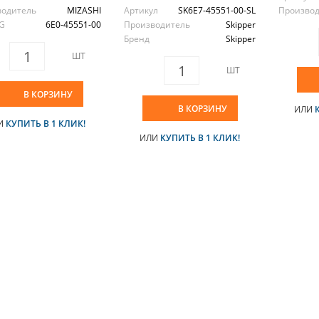
водитель
MIZASHI
Артикул
SK6E7-45551-00-SL
Произво
G
6E0-45551-00
Производитель
Skipper
Бренд
Skipper
ШТ
ШТ
В КОРЗИНУ
В КОРЗИНУ
ИЛИ
И
КУПИТЬ В 1 КЛИК!
ИЛИ
КУПИТЬ В 1 КЛИК!