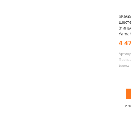
SK6G5
Шесте
(пинь
Yamah
4 4
Артику
Произ
Бренд
ИЛ