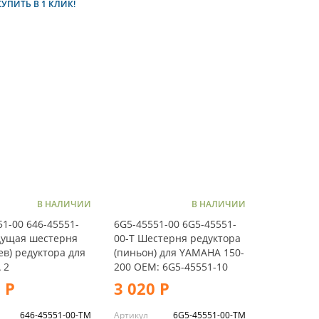
КУПИТЬ В 1 КЛИК!
В НАЛИЧИИ
В НАЛИЧИИ
51-00 646-45551-
6G5-45551-00 6G5-45551-
дущая шестерня
00-T Шестерня редуктора
ев) редуктора для
(пиньон) для YAMAHA 150-
 2
200 OEM: 6G5-45551-10
 Р
3 020 Р
646-45551-00-TM
Артикул
6G5-45551-00-TM