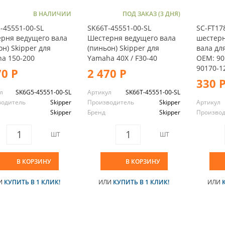
В НАЛИЧИИ
ПОД ЗАКАЗ (3 ДНЯ)
-45551-00-SL
SK66T-45551-00-SL
SC-FT17
рня ведущего вала
Шестерня ведущего вала
шестерн
он) Skipper для
(пиньон) Skipper для
вала дл
a 150-200
Yamaha 40X / F30-40
OEM: 90
90170-1
70 Р
2 470 Р
330 
л
SK6G5-45551-00-SL
Артикул
SK66T-45551-00-SL
водитель
Skipper
Производитель
Skipper
Артикул
Skipper
Бренд
Skipper
Произво
ШТ
ШТ
В КОРЗИНУ
В КОРЗИНУ
И
КУПИТЬ В 1 КЛИК!
ИЛИ
КУПИТЬ В 1 КЛИК!
ИЛИ