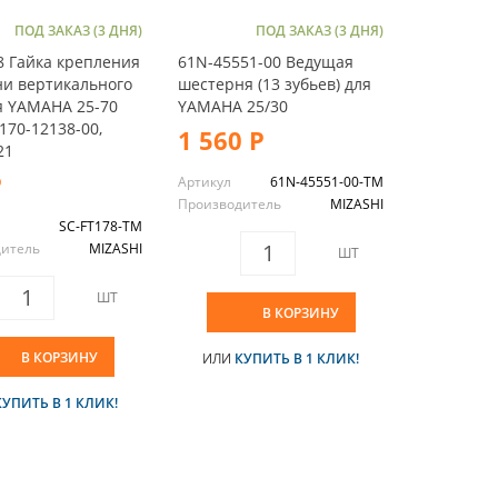
ПОД ЗАКАЗ (3 ДНЯ)
ПОД ЗАКАЗ (3 ДНЯ)
8 Гайка крепления
61N-45551-00 Ведущая
и вертикального
шестерня (13 зубьев) для
я YAMAHA 25-70
YAMAHA 25/30
170-12138-00,
1 560 Р
21
Р
Артикул
61N-45551-00-TM
Производитель
MIZASHI
SC-FT178-TM
дитель
MIZASHI
ШТ
ШТ
В КОРЗИНУ
В КОРЗИНУ
ИЛИ
КУПИТЬ В 1 КЛИК!
КУПИТЬ В 1 КЛИК!