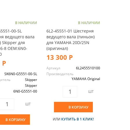
В НАЛИЧИИ
В НАЛИЧИИ
5551-00-SL
6L2-45551-01 Шестерня
я ведущего вала
ведущего вала (пиньон)
) Skipper для
для YAMAHA 20D/25N
6-8 OEM:6N0-
(оригинал)
0
13 300 Р
 Р
Артикул
6L2455510100
SK6N0-G5551-00-SL
Производитель
YAMAHA Original
дитель
Skipper
Skipper
6N0-G5551-00
ШТ
ШТ
В КОРЗИНУ
ИЛИ
КУПИТЬ В 1 КЛИК!
В КОРЗИНУ