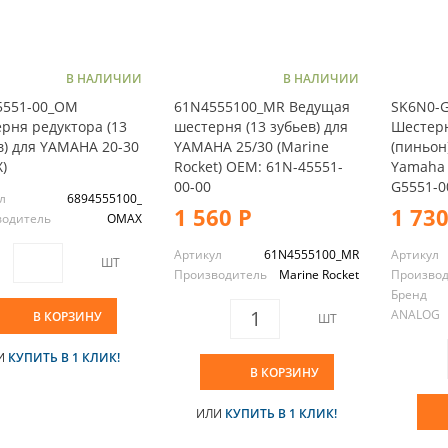
В НАЛИЧИИ
В НАЛИЧИИ
5551-00_OM
61N4555100_MR Ведущая
SK6N0-G
рня редуктора (13
шестерня (13 зубьев) для
Шестерн
в) для YAMAHA 20-30
YAMAHA 25/30 (Marine
(пиньон
)
Rocket) OEM: 61N-45551-
Yamaha 
00-00
G5551-0
л
6894555100_
1 560 Р
1 730
водитель
OMAX
Артикул
61N4555100_MR
Артикул
ШТ
Производитель
Marine Rocket
Произво
Бренд
ANALOG
В КОРЗИНУ
ШТ
И
КУПИТЬ В 1 КЛИК!
В КОРЗИНУ
ИЛИ
КУПИТЬ В 1 КЛИК!