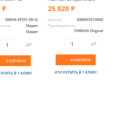
 Р
25 020 Р
SK6H4-45551-00-SL
Артикул
69W455510000
дитель
Skipper
Производитель
YAMAHA Original
Skipper
ШТ
ШТ
В КОРЗИНУ
В КОРЗИНУ
ИЛИ
КУПИТЬ В 1 КЛИК!
КУПИТЬ В 1 КЛИК!