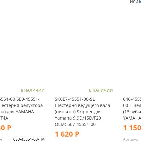
ИЛИ
В НАЛИЧИИ
В НАЛИЧИИ
5551-00 6E0-45551-
SK6E7-45551-00-SL
646-455
Шестерня редуктора
Шестерня ведущего вала
00-T Ве
он) для YAMAHA
(пиньогн) Skipper для
(13 зубь
/F4A
Yamaha 9.9D/15D/F20
YAMAHA
OEM: 6E7-45551-00
30 Р
1 150
1 620 Р
л
6E0-45551-00-TM
Артикул