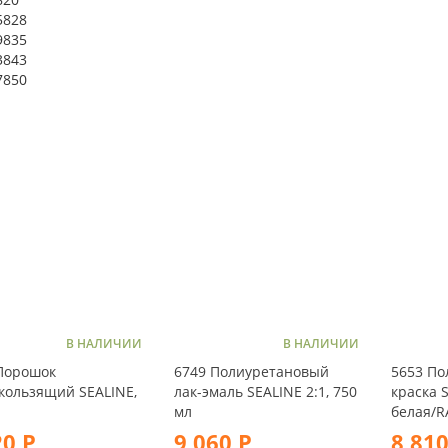
5828
9835
3843
7850
В НАЛИЧИИ
В НАЛИЧИИ
Порошок
6749 Полиуретановый
5653 По
кользящий SEALINE,
лак-эмаль SEALINE 2:1, 750
краска S
мл
белая/R
20 Р
9 060 Р
8 810