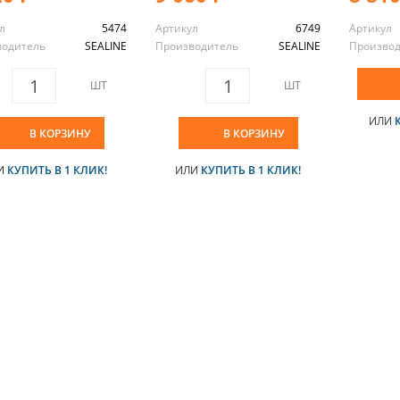
л
5474
Артикул
6749
Артикул
водитель
SEALINE
Производитель
SEALINE
Произво
ШТ
ШТ
ИЛИ
В КОРЗИНУ
В КОРЗИНУ
И
КУПИТЬ В 1 КЛИК!
ИЛИ
КУПИТЬ В 1 КЛИК!