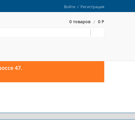
Войти
/
Регистрация
0 товаров
0 Р
/
оссе 47.