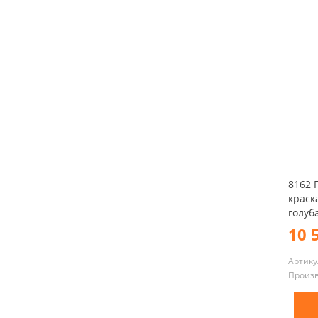
8162 
краска
голуб
10 
Артику
Произ