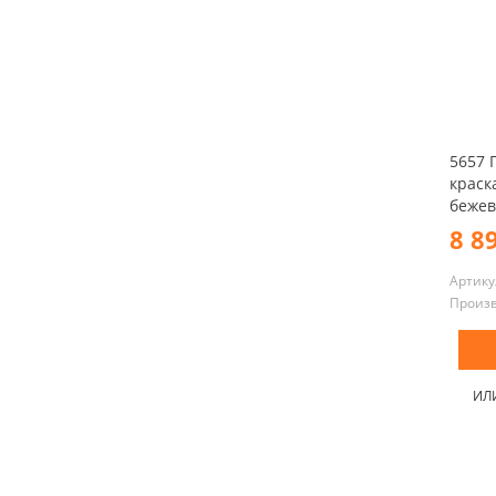
5657 
краска
бежев
8 8
Артику
Произ
ИЛ