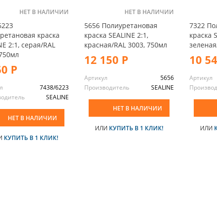
НЕТ В НАЛИЧИИ
НЕТ В НАЛИЧИИ
6223
5656 Полиуретановая
7322 По
ретановая краска
краска SEALINE 2:1,
краска S
NE 2:1, серая/RAL
красная/RAL 3003, 750мл
зеленая
 750мл
12 150 Р
10 5
60 Р
Артикул
5656
Артикул
л
7438/6223
Производитель
SEALINE
Произво
водитель
SEALINE
НЕТ В НАЛИЧИИ
НЕТ В НАЛИЧИИ
ИЛИ
КУПИТЬ В 1 КЛИК!
ИЛИ
И
КУПИТЬ В 1 КЛИК!