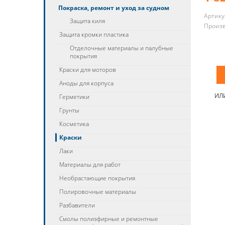
Покраска, ремонт и уход за судном
Артику
Защита киля
Произ
Защита кромки пластика
Отделочные материалы и палубные
покрытия
Краски для моторов
Аноды для корпуса
ИЛ
Герметики
Грунты
Косметика
Краски
Лаки
Материалы для работ
Необрастающие покрытия
Полировочные материалы
Разбавители
Смолы полиэфирные и ремонтные