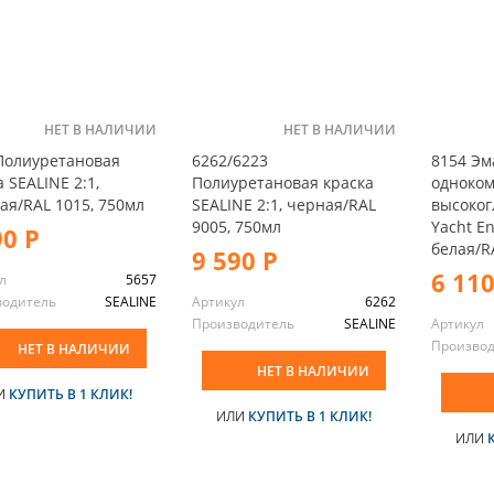
НЕТ В НАЛИЧИИ
НЕТ В НАЛИЧИИ
Полиуретановая
6262/6223
8154 Эм
 SEALINE 2:1,
Полиуретановая краска
одноко
ая/RAL 1015, 750мл
SEALINE 2:1, черная/RAL
высоког
9005, 750мл
Yacht E
90 Р
белая/R
9 590 Р
6 110
л
5657
водитель
SEALINE
Артикул
6262
Производитель
SEALINE
Артикул
Произво
НЕТ В НАЛИЧИИ
НЕТ В НАЛИЧИИ
И
КУПИТЬ В 1 КЛИК!
ИЛИ
КУПИТЬ В 1 КЛИК!
ИЛИ