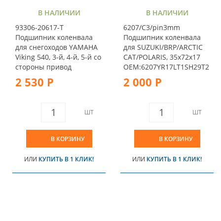
В НАЛИЧИИ
В НАЛИЧИИ
93306-20617-T
6207/C3/pin3mm
Подшипник коленвала
Подшипник коленвала
для снегоходов YAMAHA
для SUZUKI/BRP/ARCTIC
Viking 540, 3-й, 4-й, 5-й со
CAT/POLARIS, 35x72x17
стороны привод
OEM:6207YR17LT1SH29T2
2 530 Р
2 000 Р
ШТ
ШТ
В КОРЗИНУ
В КОРЗИНУ
ИЛИ
КУПИТЬ В 1 КЛИК!
ИЛИ
КУПИТЬ В 1 КЛИК!