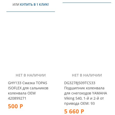
ИЛИ
КУПИТЬ В 1 КЛИК!
НЕТ В НАЛИЧИИ
НЕТ В НАЛИЧИИ
GHY133 Смазка TOPAS
DG3278JS09TCS33
ISOFLEX для сальников
Подшипник коленвала
коленвала OEM
для снегоходов YAMAHA
420899271
Viking 540, 1-й и 2-й от
привода OEM: 93
500 Р
5 660 Р