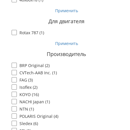
Применить
Для двигателя
Rotax 787 (
1
)
Применить
Производитель
BRP Original (
2
)
CVTech-AAB Inc. (
1
)
FAG (
3
)
Isoflex (
2
)
KOYO (
16
)
NACHI Japan (
1
)
NTN (
1
)
POLARIS Original (
4
)
Sledex (
6
)