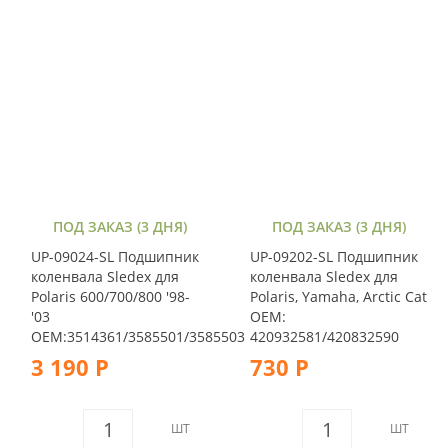
ПОД ЗАКАЗ (3 ДНЯ)
ПОД ЗАКАЗ (3 ДНЯ)
UP-09024-SL Подшипник
UP-09202-SL Подшипник
коленвала Sledex для
коленвала Sledex для
Polaris 600/700/800 '98-
Polaris, Yamaha, Arctic Cat
'03
OEM:
OEM:3514361/3585501/3585503
420932581/420832590
3 190 Р
730 Р
ШТ
ШТ