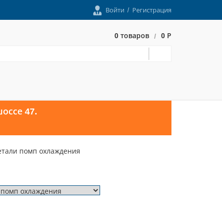
Войти
/
Регистрация
0 товаров
0 Р
/
оссе 47.
етали помп охлаждения