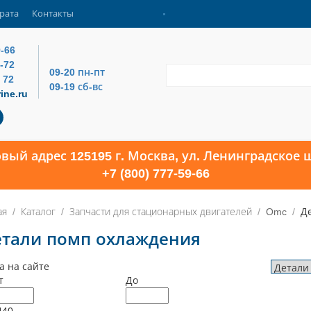
рата
Контакты
9-66
4-72
09-20 пн-пт
 72
09-19 сб-вс
ine.ru
овый адрес 125195 г. Москва, ул. Ленинградское ш
+7 (800) 777-59-66
ая
Каталог
Запчасти для стационарных двигателей
Omc
Д
етали помп охлаждения
а на сайте
т
До