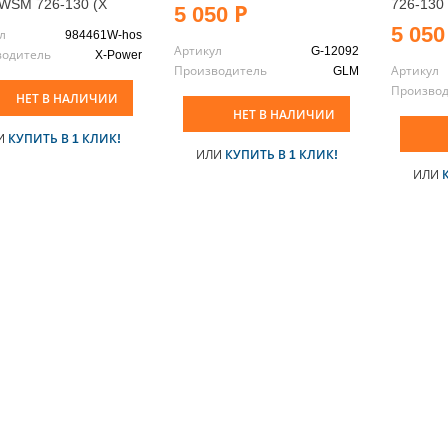
 WSM 726-130 (X
726-130 
5 050 Р
5 050
л
984461W-hos
Артикул
G-12092
водитель
X-Power
Производитель
GLM
Артикул
Произво
НЕТ В НАЛИЧИИ
НЕТ В НАЛИЧИИ
И
КУПИТЬ В 1 КЛИК!
ИЛИ
КУПИТЬ В 1 КЛИК!
ИЛИ