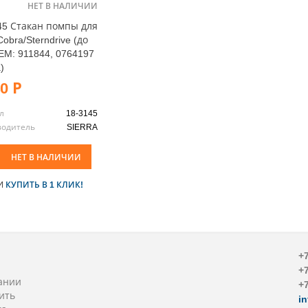
НЕТ В НАЛИЧИИ
45 Стакан помпы для
bra/Sterndrive (до
OEM: 911844, 0764197
)
0 Р
л
18-3145
водитель
SIERRA
НЕТ В НАЛИЧИИ
И
КУПИТЬ В 1 КЛИК!
+7
+7
ании
+7
ить
i