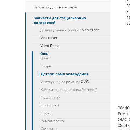
1
2
Запчасти для снегоходов
3
4
Запчасти для стационарных
двигателей
5
Детали угловых колонок Mercruiser
Mercruiser
Volvo-Penta
Omc
Валы
Гофры
Детали помп охлаждения
Инструкции по ремонту OMC
Кабели включения хода (реверса)
Пдшипники
Прокладки
98446
Прочее
Рем.к
OMC C
Ремкомплекты
09847
Сальники