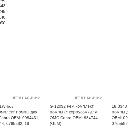
440
343
245
148
050
НЕТ В НАЛИЧИИ
НЕТ В НАЛИЧИИ
1W-hos
G-12092 Рем.комплект
18-3348
омплект помпы для
помпы (с корпусом) для
помпы 
obra OEM: 0984461,
OMC Cobra OEM: 984744
OEM: 09
44, 0765582, 18-
(GLM)
0765582