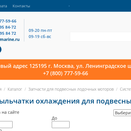
рата
Контакты
777-59-66
795 84-72
09-20 пн-пт
795 84 72
09-19 сб-вс
marine.ru
овый адрес 125195 г. Москва, ул. Ленинградское ш
+7 (800) 777-59-66
я
Каталог
Запчасти для подвесных лодочных моторов
Систе
ыльчатки охлаждения для подвесн
 на сайте
До
0