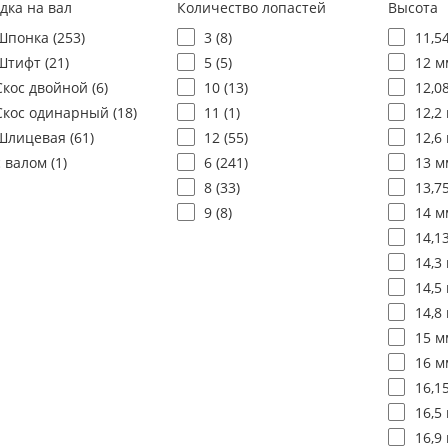
дка на вал
Количество лопастей
Высота
Шпонка (
253
)
3 (
8
)
11,5
Штифт (
21
)
5 (
5
)
12 м
Скос двойной (
6
)
10 (
13
)
12,0
Скос одинарный (
18
)
11 (
1
)
12,2 
Шлицевая (
61
)
12 (
55
)
12,6 
с валом (
1
)
6 (
241
)
13 м
8 (
33
)
13,7
9 (
8
)
14 м
14,1
14,3 
14,5 
14,8 
15 м
16 м
16,1
16,5 
16,9 