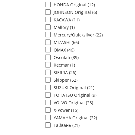
HONDA Original (
12
)
JOHNSON Original (
6
)
KACAWA (
11
)
Mallory (
1
)
Mercury/Quicksilver (
22
)
MIZASHI (
66
)
OMAX (
46
)
Osculati (
89
)
Recmar (
1
)
SIERRA (
26
)
Skipper (
52
)
SUZUKI Original (
21
)
TOHATSU Original (
9
)
VOLVO Original (
23
)
X-Power (
15
)
YAMAHA Original (
22
)
Тайвань (
21
)