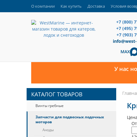
О компании
Как купить
Доставка
Условия возв
+7 (800) 
+7 (495) 
+7 (903) 
info@west-
MAX
У нас н
Главна
КАТАЛОГ ТОВАРОВ
Кр
Винты гребные
Запчасти для подвесных лодочных
Цена
моторов
От
Аноды
12