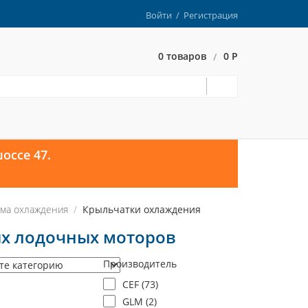
Войти
/
Регистрация
0 товаров
0 Р
/
оссе 47.
ма охлаждения
Крыльчатки охлаждения
ых лодочных моторов
Производитель
CEF (
73
)
GLM (
2
)