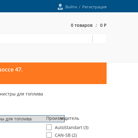
Войти
/
Регистрация
0 товаров
0 Р
/
оссе 47.
нистры для топлива
Производитель
AutoStandart (
3
)
CAN-SB (
2
)