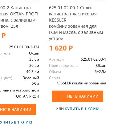
.00-2 Канистра
625.01.02.00-1 Сплит-
овая OKTAN PROFI
канистра пластиковая
зина, с заливным
KESSLER
вом, 25л
комбинированная для
ГСМ и масла, с заливным
 Р
устрой
1 620 Р
25.01.01.00-2-TM
итель
Oktan
35 см
Артикул
625.01.02.00-1
20 см
Производитель
Oktan
49.3 см
Обьем
6+2.5л
 (цвет)
Зеленый
Серия
KESSLER комбинированная
25 л
аливным устройством
OKTAN PROFI
НЕТ В НАЛИЧИИ
ИЛИ
КУПИТЬ В 1 КЛИК!
НЕТ В НАЛИЧИИ
УПИТЬ В 1 КЛИК!