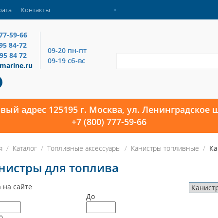
рата
Контакты
777-59-66
795 84-72
09-20 пн-пт
795 84 72
09-19 сб-вс
marine.ru
овый адрес 125195 г. Москва, ул. Ленинградское ш
+7 (800) 777-59-66
я
Каталог
Топливные аксессуары
Канистры топливные
Ка
нистры для топлива
 на сайте
До
0