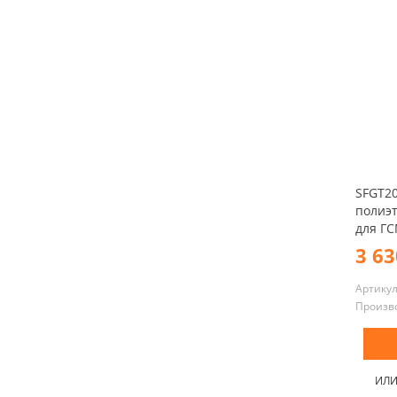
SFGT2
полиэт
для ГС
3 63
Артику
Произв
ИЛ