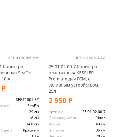
НЕТ В НАЛИЧИИ
НЕТ В НАЛИЧИИ
1 Канистра
25.01.02.00-7 Канистра
леновая SeaFlo
пластиковая KESSLER
 10 л
Premium для ГСМ, с
заливным устройством,
 Р
25л
2 950 Р
SFGT1001-SZ
итель
SeaFlo
29 см
Артикул
25.01.02.00-7
16 см
Производитель
Oktan
34.6 см
Длина
43 см
 (цвет)
Красный
Ширина
35 см
10 л
Высота
20 см