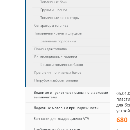
Топливные баки
Груши и шланги
Топливные коннекторы
Сепараторы топлива
Топливные краны и штуцеры
Заливные горловины
Помпы для топлива
Вентиляционные головки
Крышки топливных баков
Крепления топливных баков
Патрубоки забора топлива
Водяные и туалетные помпы, поплавковые
05.01.
выключатели
пласти
для бе
Лодочные моторы и принадлежности
устрой
680 
Запчасти для квадроциклов ATV
Трейлерное оборудование