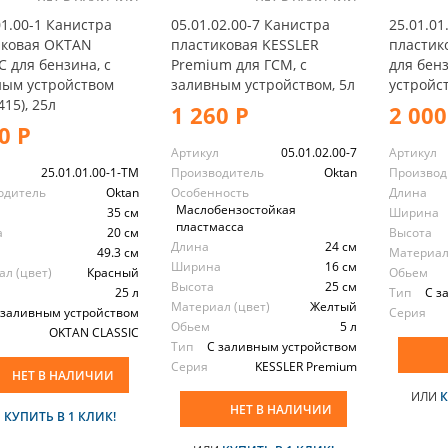
01.00-1 Канистра
05.01.02.00-7 Канистра
25.01.01
иковая OKTAN
пластиковая KESSLER
пластик
C для бензина, с
Premium для ГСМ, с
для бен
ным устройством
заливным устройством, 5л
устройст
415), 25л
1 260 Р
2 000
0 Р
Артикул
05.01.02.00-7
Артикул
л
25.01.01.00-1-TM
Производитель
Oktan
Производ
одитель
Oktan
Особенность
Длина
Маслобензостойкая
35 см
Ширина
пластмасса
а
20 см
Высота
Длина
24 см
49.3 см
Материал
Ширина
16 см
л (цвет)
Красный
Обьем
Высота
25 см
25 л
Тип
С з
Материал (цвет)
Желтый
 заливным устройством
Серия
Обьем
5 л
OKTAN CLASSIC
Тип
С заливным устройством
Серия
KESSLER Premium
НЕТ В НАЛИЧИИ
ИЛИ
К
НЕТ В НАЛИЧИИ
И
КУПИТЬ В 1 КЛИК!