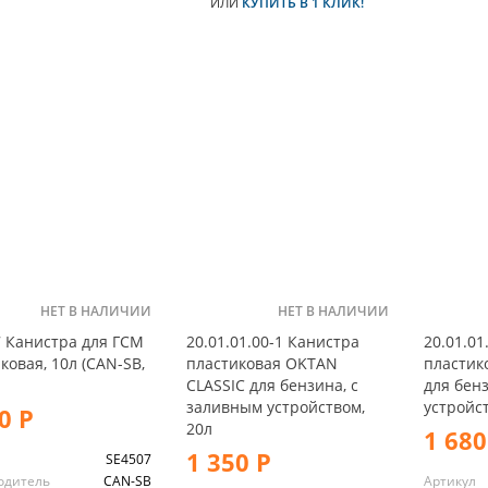
ИЛИ
КУПИТЬ В 1 КЛИК!
НЕТ В НАЛИЧИИ
НЕТ В НАЛИЧИИ
 Канистра для ГСМ
20.01.01.00-1 Канистра
20.01.01
ковая, 10л (CAN-SB,
пластиковая OKTAN
пластик
CLASSIC для бензина, с
для бен
заливным устройством,
устройст
0 Р
20л
1 680
1 350 Р
л
SE4507
одитель
CAN-SB
Артикул