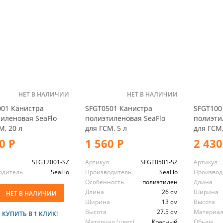
НЕТ В НАЛИЧИИ
НЕТ В НАЛИЧИИ
001 Канистра
SFGT0501 Канистра
SFGT100
иленовая SeaFlo
полиэтиленовая SeaFlo
полиэти
М, 20 л
для ГСМ, 5 л
для ГСМ,
0 Р
1 560 Р
2 430
л
SFGT2001-SZ
Артикул
SFGT0501-SZ
Артикул
одитель
SeaFlo
Производитель
SeaFlo
Производ
Особенность
полиэтилен
Длина
Длина
26 см
Ширина
НЕТ В НАЛИЧИИ
Ширина
13 см
Высота
Высота
27.5 см
Материал
И
КУПИТЬ В 1 КЛИК!
Материал (цвет)
Красный
Обьем