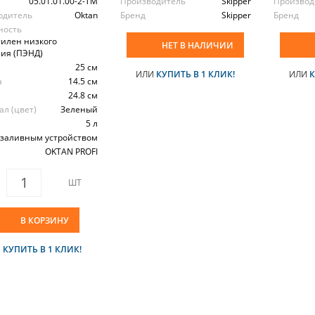
л
05.01.01.00-2-TM
Производитель
Skipper
Производ
одитель
Oktan
Бренд
Skipper
Бренд
ность
илен низкого
НЕТ В НАЛИЧИИ
ия (ПЭНД)
25 см
ИЛИ
КУПИТЬ В 1 КЛИК!
ИЛИ
К
а
14.5 см
24.8 см
л (цвет)
Зеленый
5 л
 заливным устройством
OKTAN PROFI
ШТ
В КОРЗИНУ
И
КУПИТЬ В 1 КЛИК!