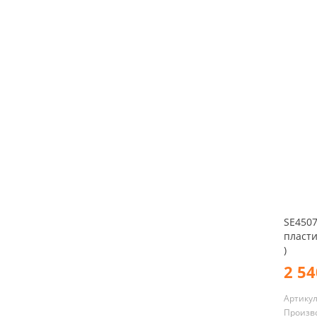
SE4507
пласти
)
2 54
Артику
Произв