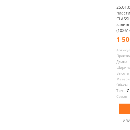
25.01.
пласт
CLASSI
залив
(10261
1 50
Артику
Произв
Длина
Ширин
Высота
Материа
Обьем
Тип
С
Серия
ИЛ