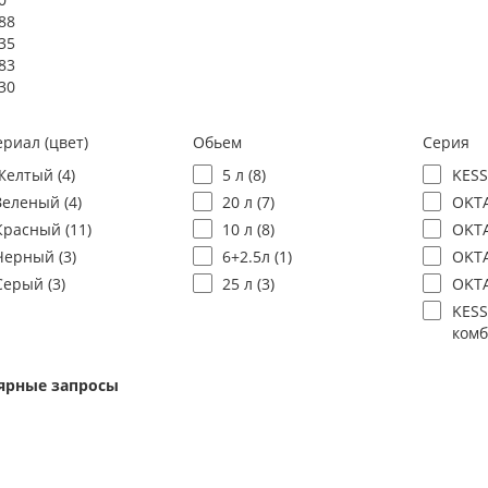
88
35
83
30
риал (цвет)
Обьем
Серия
Желтый (
4
)
5 л (
8
)
KESS
Зеленый (
4
)
20 л (
7
)
OKTA
Красный (
11
)
10 л (
8
)
OKTA
Черный (
3
)
6+2.5л (
1
)
OKTA
Серый (
3
)
25 л (
3
)
OKTA
KESS
комб
ярные запросы