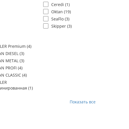
Ceredi (
1
)
Oktan (
19
)
SeaFlo (
3
)
Skipper (
3
)
LER Premium (
4
)
N DIESEL (
3
)
N METAL (
3
)
N PROFI (
4
)
N CLASSIC (
4
)
LER
инированная (
1
)
Показать все