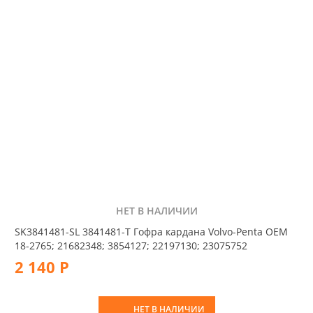
НЕТ В НАЛИЧИИ
SK3841481-SL 3841481-T Гофра кардана Volvo-Penta OEM
18-2765; 21682348; 3854127; 22197130; 23075752
2 140 Р
НЕТ В НАЛИЧИИ