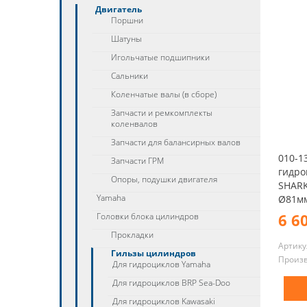
Двигатель
Поршни
Шатуны
Игольчатые подшипники
Сальники
Коленчатые валы (в сборе)
Запчасти и ремкомплекты
коленвалов
Запчасти для балансирных валов
010-1
Запчасти ГРМ
гидро
Опоры, подушки двигателя
SHARK
Yamaha
Ø81мм
6 6
Головки блока цилиндров
Прокладки
Артику
Гильзы цилиндров
Произ
Для гидроциклов Yamaha
Для гидроциклов BRP Sea-Doo
Для гидроциклов Kawasaki