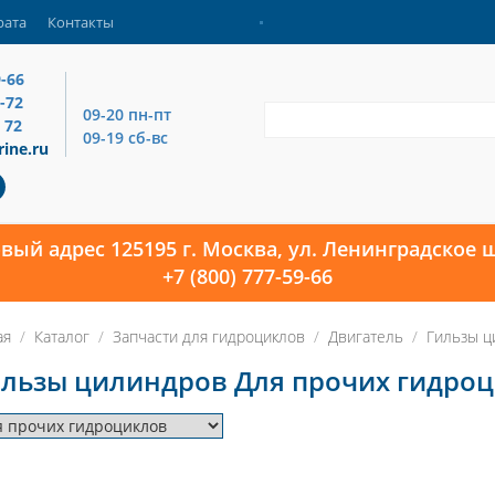
рата
Контакты
9-66
4-72
09-20 пн-пт
 72
09-19 сб-вс
ine.ru
овый адрес 125195 г. Москва, ул. Ленинградское ш
+7 (800) 777-59-66
ая
Каталог
Запчасти для гидроциклов
Двигатель
Гильзы ц
льзы цилиндров Для прочих гидро