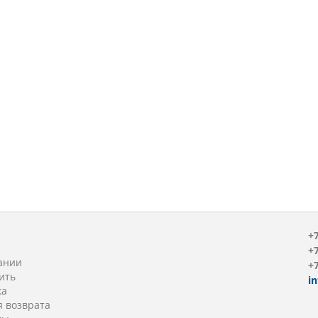
+7
+7
ании
+7
ить
i
ка
я возврата