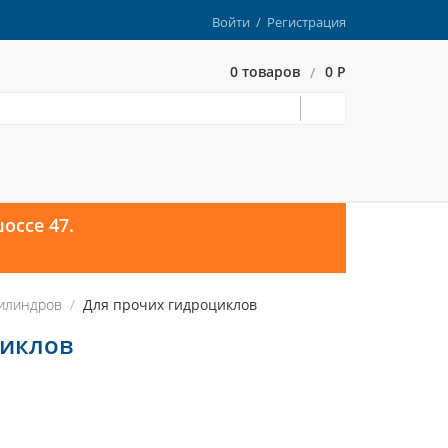
Войти
/
Регистрация
0 товаров
0 Р
/
оссе 47.
илиндров
Для прочих гидроциклов
циклов