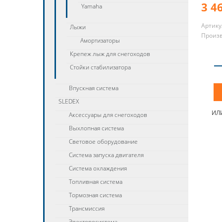
3 4
Yamaha
Артику
Лыжи
Произ
Амортизаторы
Крепеж лыж для снегоходов
Стойки стабилизатора
Впускная система
SLEDEX
ИЛ
Аксессуары для снегоходов
Выхлопная система
Световое оборудование
Система запуска двигателя
Система охлаждения
Топливная система
Тормозная система
Трансмиссия
Электоросистема