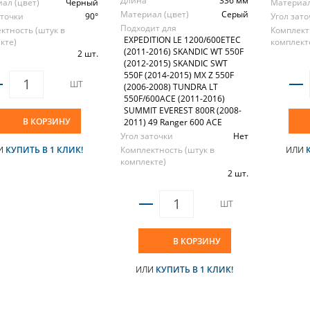
Длина
336 мм
ал (цвет)
Черный
Материал
Материал (цвет)
Серый
аточки
90°
Угол зат
Подходит для
ктность (штук в
Комплект
EXPEDITION LE 1200/600ETEC
кте)
комплект
(2011-2016) SKANDIC WT 550F
2 шт.
(2012-2015) SKANDIC SWT
550F (2014-2015) MX Z 550F
ШТ
(2006-2008) TUNDRA LT
550F/600ACE (2011-2016)
SUMMIT EVEREST 800R (2008-
В КОРЗИНУ
2011) 49 Ranger 600 ACE
Угол заточки
Нет
И
КУПИТЬ В 1 КЛИК!
Комплектность (штук в
ИЛИ
комплекте)
2 шт.
ШТ
В КОРЗИНУ
ИЛИ
КУПИТЬ В 1 КЛИК!