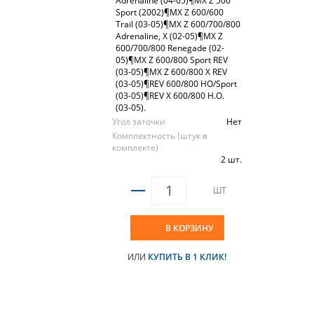
Adrenaline (04-05)¶MX Z 500
Sport (2002)¶MX Z 600/600
Trail (03-05)¶MX Z 600/700/800
Adrenaline, X (02-05)¶MX Z
600/700/800 Renegade (02-
05)¶MX Z 600/800 Sport REV
(03-05)¶MX Z 600/800 X REV
(03-05)¶REV 600/800 HO/Sport
(03-05)¶REV X 600/800 H.O.
(03-05).
Угол заточки
Нет
Комплектность (штук в
комплекте)
2 шт.
ШТ
В КОРЗИНУ
ИЛИ
КУПИТЬ В 1 КЛИК!