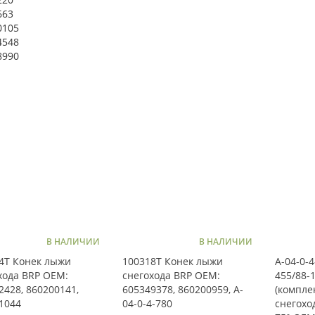
663
0105
4548
8990
В НАЛИЧИИ
В НАЛИЧИИ
4T Конек лыжи
100318T Конек лыжи
A-04-0-4
хода BRP OEM:
снегохода BRP OEM:
455/88-
2428, 860200141,
605349378, 860200959, A-
(комплек
1044
04-0-4-780
снегохо