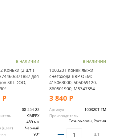
В НАЛИЧИИ
В НАЛИЧИИ
2 Коньки (2 шт.)
100320T Конек лыжи
274460/371887 для
снегохода BRP OEM:
дов SKI-DOO,
415063000, 505069120,
90°
860501900, M5347354
 Р
3 840 Р
08-254-22
Артикул
100320T-TM
дитель
KIMPEX
Производитель
Техномарин, Россия
489 мм
 (цвет)
Черный
очки
90°
ШТ