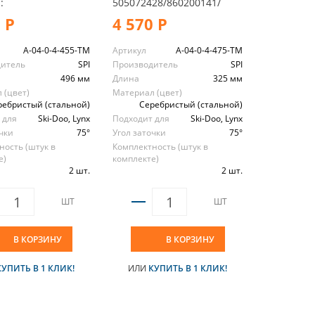
:
505072428/860200141/
 Р
4 570 Р
A-04-0-4-455-TM
Артикул
A-04-0-4-475-TM
дитель
SPI
Производитель
SPI
496 мм
Длина
325 мм
 (цвет)
Материал (цвет)
ребристый (стальной)
Серебристый (стальной)
 для
Ski-Doo, Lynx
Подходит для
Ski-Doo, Lynx
очки
75°
Угол заточки
75°
ность (штук в
Комплектность (штук в
е)
комплекте)
2 шт.
2 шт.
ШТ
ШТ
В КОРЗИНУ
В КОРЗИНУ
КУПИТЬ В 1 КЛИК!
ИЛИ
КУПИТЬ В 1 КЛИК!