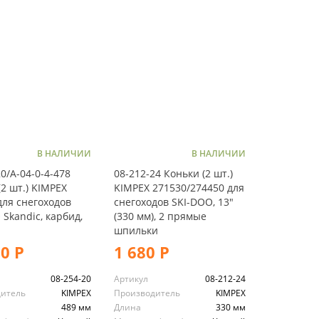
В НАЛИЧИИ
В НАЛИЧИИ
0/A-04-0-4-478
08-212-24 Коньки (2 шт.)
(2 шт.) KIMPEX
KIMPEX 271530/274450 для
для снегоходов
снегоходов SKI-DOO, 13"
 Skandic, карбид,
(330 мм), 2 прямые
шпильки
90 Р
1 680 Р
08-254-20
Артикул
08-212-24
дитель
KIMPEX
Производитель
KIMPEX
489 мм
Длина
330 мм