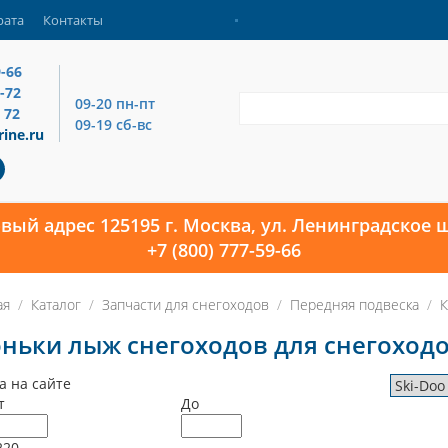
рата
Контакты
9-66
4-72
09-20 пн-пт
 72
09-19 сб-вс
ine.ru
овый адрес 125195 г. Москва, ул. Ленинградское ш
+7 (800) 777-59-66
ая
Каталог
Запчасти для снегоходов
Передняя подвеска
К
ньки лыж снегоходов для снегоходо
а на сайте
т
До
220