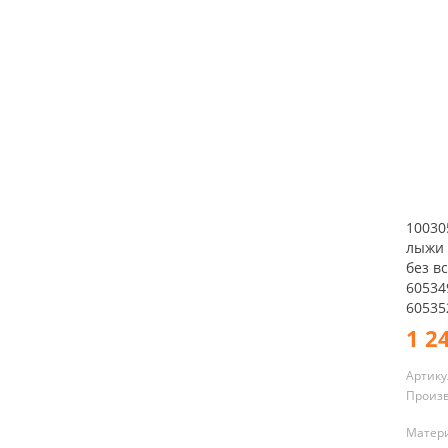
10030
лыжи 
без в
60534
60535
1 2
Артику
Произ
Матери