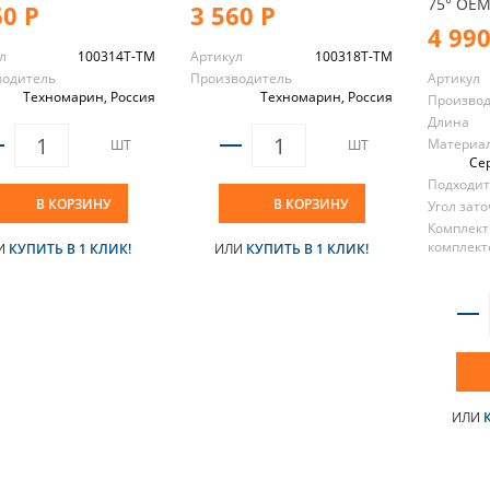
75° OEM
60 Р
3 560 Р
4 990
л
100314T-TM
Артикул
100318T-TM
водитель
Производитель
Артикул
Техномарин, Россия
Техномарин, Россия
Произво
Длина
Материал
ШТ
ШТ
Се
Подходит
В КОРЗИНУ
В КОРЗИНУ
Угол зат
Комплект
комплект
И
КУПИТЬ В 1 КЛИК!
ИЛИ
КУПИТЬ В 1 КЛИК!
ИЛИ