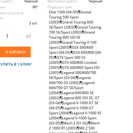
 (цвет)
Черный
Материал (цвет)
Черный
очки
90°
Подходит для
Elite 1500 (04-05)¶Grand
ность (штук в
Touring 500 Sport
е)
(2003)¶Grand Touring 600
2 шт.
SE/Sport (2003)¶Grand Touring
700 SE/Sport (2003)¶Grand
ШТ
Touring 800 SDI SE
(2003)¶Grand Touring V-100
Sport (2003)¶GSX 500/600
В КОРЗИНУ
Sport (04-05)¶GSX 600/800 (04-
05)¶GTX Sport 500 SS
(2005)¶GTX 600/800 Limited
КУПИТЬ В 1 КЛИК!
(2005)¶GTX 600/800 Sport HO
(2005)¶Legend 500/600/700
SE/Sport (03-04)¶Legend
600/700 GS (2002)¶Legend
600/700 GT SE/Sport
(2004)¶Legend 600/800 SE
(2002)¶Legend 800 SDI SE, GT
(03-04)¶Legend V-1000 GT SE
(04-05)¶Legend V-1000 GT
Sport (2004)¶Legend V-1000 SE
(2004)¶Legend V-1000 Sport
(03-05)¶Mach Z (01-02)¶Mach
Z 1000 RT (2005)¶MX Z 500