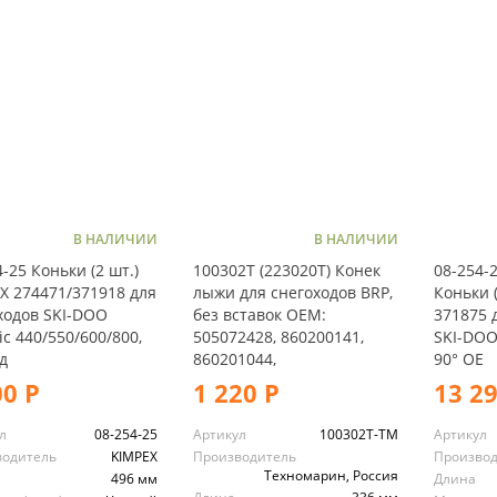
В НАЛИЧИИ
В НАЛИЧИИ
-25 Коньки (2 шт.)
100302T (223020T) Конек
08-254-2
X 274471/371918 для
лыжи для снегоходов BRP,
Коньки 
ходов SKI-DOO
без вставок OEM:
371875 
c 440/550/600/800,
505072428, 860200141,
SKI-DOO
д
860201044,
90° OE
00 Р
1 220 Р
13 2
л
08-254-25
Артикул
100302T-TM
Артикул
водитель
KIMPEX
Производитель
Произво
Техномарин, Россия
496 мм
Длина