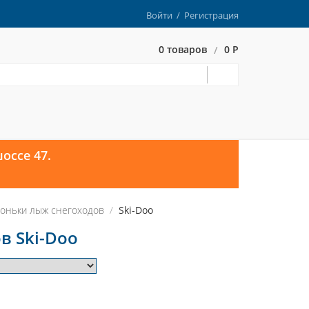
Войти
/
Регистрация
0 товаров
0 Р
/
оссе 47.
оньки лыж снегоходов
Ski-Doo
в Ski-Doo