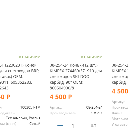
В НАЛИЧИИ
В НАЛИЧИИ
5T (223023T) Конек
08-254-24 Коньки (2 шт.)
08-254-2
для снегоходов BRP,
KIMPEX 274469/371910 для
KIMPEX 
ставок) OEM:
снегоходов SKI-DOO,
снегохо
9311, 605352283,
карбид, 90° OEM:
карбид, 
2643
860504900/8
4 500
40 Р
4 500 Р
Артикул
л
100305T-TM
Артикул
08-254-24
Произво
водитель
Производитель
KIMPEX
Длина
Техномарин, Россия
Материал
ал (цвет)
Серый
Угол зат
ШТ