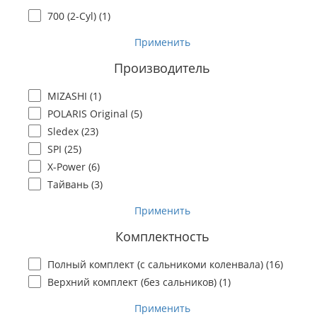
700 (2-Сyl) (
1
)
Применить
Производитель
MIZASHI (
1
)
POLARIS Original (
5
)
Sledex (
23
)
SPI (
25
)
X-Power (
6
)
Тайвань (
3
)
Применить
Комплектность
Полный комплект (с сальникоми коленвала) (
16
)
Верхний комплект (без сальников) (
1
)
Применить