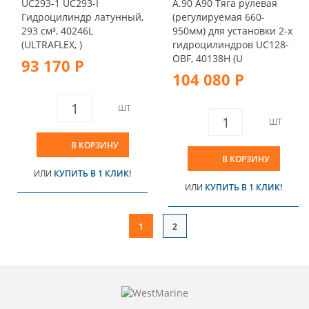
UC293-1 UC293-I
A.90 A90 Тяга рулевая
Гидроцилиндр латунный,
(регулируемая 660-
293 см³, 40246L
950мм) для установки 2-х
(ULTRAFLEX, )
гидроцилиндров UC128-
OBF, 40138H (U
93 170 Р
104 080 Р
ШТ
ШТ
В КОРЗИНУ
В КОРЗИНУ
ИЛИ
КУПИТЬ В 1 КЛИК!
ИЛИ
КУПИТЬ В 1 КЛИК!
1
2