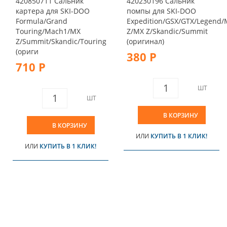
420850711 Сальник
420230196 Сальник
картера для SKI-DOO
помпы для SKI-DOO
Formula/Grand
Expedition/GSX/GTX/Legend
Touring/Mach1/MX
Z/MX Z/Skandic/Summit
Z/Summit/Skandic/Touring
(оригинал)
(ориги
380 Р
710 Р
ШТ
ШТ
В КОРЗИНУ
В КОРЗИНУ
ИЛИ
КУПИТЬ В 1 КЛИК!
ИЛИ
КУПИТЬ В 1 КЛИК!