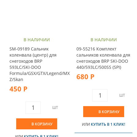
В НАЛИЧИИ
В НАЛИЧИИ
SM-09189 Сальник
09-55216 Комплект
коленвала (центр) для
сальников коленвала для
снегоходов BRP
снегоходов BRP SKI-DOO
593LC/SKI-DOO
440/593LC/500SS (SPI)
Formula/GSX/GTX/Legend/MX
680 Р
Z/Skan
450 Р
ШТ
ШТ
В КОРЗИНУ
В КОРЗИНУ
ИЛИ
КУПИТЬ В 1 КЛИК!
ИЛИ
КУПИТЬ В 1 КЛИК!