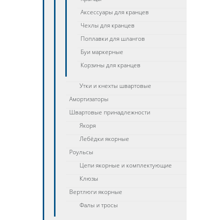
Аксессуары для кранцев
Чехлы для кранцев
Поплавки для шлангов
Буи маркерные
Корзины для кранцев
Утки и кнехты швартовые
Амортизаторы
Швартовые принадлежности
Якоря
Лебёдки якорные
Роульсы
Цепи якорные и комплектующие
Клюзы
Вертлюги якорные
Фалы и тросы