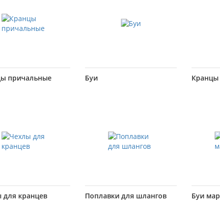
цы причальные
Буи
Кранцы
 для кранцев
Поплавки для шлангов
Буи ма