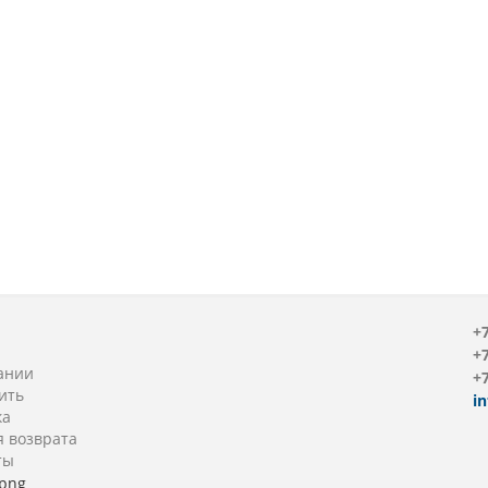
+7
+7
ании
+7
ить
i
ка
я возврата
ты