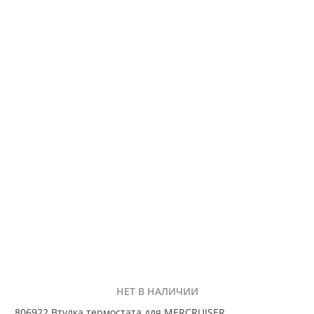
НЕТ В НАЛИЧИИ
806922 Втулка термостата для MERCRUISER