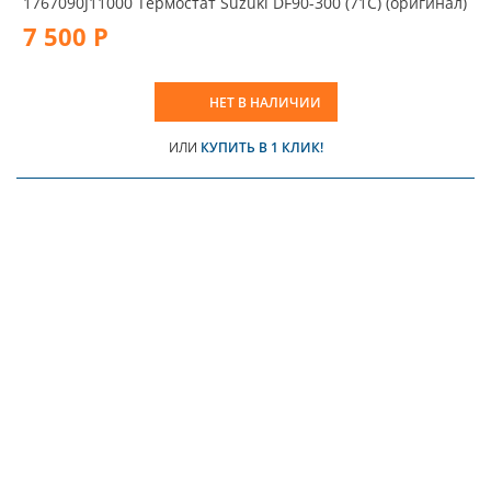
1767090J11000 Термостат Suzuki DF90-300 (71С) (оригинал)
7 500 Р
НЕТ В НАЛИЧИИ
ИЛИ
КУПИТЬ В 1 КЛИК!