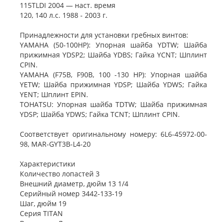
115TLDI 2004 — наст. время
120, 140 л.с. 1988 - 2003 г.
Принадлежности для установки гребных винтов:
YAMAHA (50-100HP): Упорная шайба YDTW; Шайба
прижимная YDSP2; Шайба YDBS; Гайка YCNT; Шплинт
CPIN.
YAMAHA (F75B, F90B, 100 -130 HP): Упорная шайба
YETW; Шайба прижимная YDSP; Шайба YDWS; Гайка
YENT; Шплинт EPIN.
TOHATSU: Упорная шайба TDTW; Шайба прижимная
YDSP; Шайба YDWS; Гайка TCNT; Шплинт CPIN.
Соответствует оригинальному номеру: 6L6-45972-00-
98, MAR-GYT3B-L4-20
Характеристики
Количество лопастей 3
Внешний диаметр, дюйм 13 1/4
Серийный номер 3442-133-19
Шаг, дюйм 19
Серия TITAN