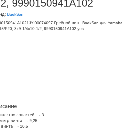
/2, 9990150941A102
нд:
BaekSan
исание
ичество лопастей - 3
метр винта - 9,25
 винта - 10,5