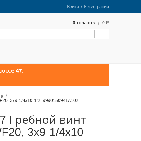
Войти
/
Регистрация
0 товаров
0 Р
/
оссе 47.
da
20, 3x9-1/4x10-1/2, 9990150941A102
7 Гребной винт
F20, 3x9-1/4x10-