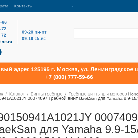
рата
Контакты
9-66
4-72
09-20 пн-пт
 72
09-19 сб-вс
ine.ru
овый адрес 125195 г. Москва, ул. Ленинградское ш
+7 (800) 777-59-66
ая
Каталог
Винты гребные
Гребные винты для моторов Hon
0941A1021JY 00074097 Гребной винт BaekSan для Yamaha 9.9-15/F
90150941A1021JY 0007409
aekSan для Yamaha 9.9-15/