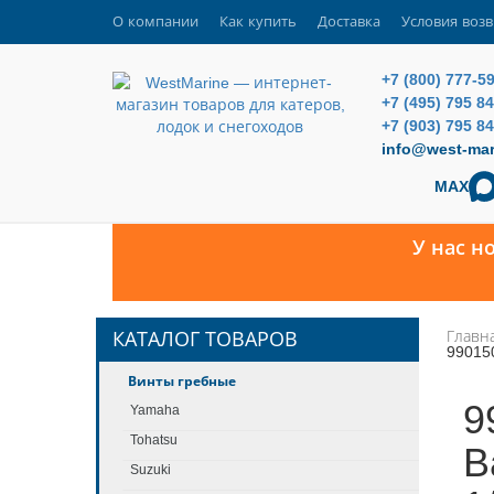
О компании
Как купить
Доставка
Условия возв
+7 (800) 777-5
+7 (495) 795 8
+7 (903) 795 84
info@west-mar
MAX
У нас н
Главн
КАТАЛОГ ТОВАРОВ
99015
Винты гребные
9
Yamaha
Tohatsu
B
Suzuki