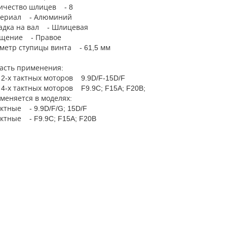
ичество шлицев - 8
ериал - Алюминий
адка на вал - Шлицевая
щение - Правое
метр ступицы винта - 61,5 мм
асть применения:
 2-х тактных моторов 9.9D/F-15D/F
 4-х тактных моторов F9.9C; F15A; F20B;
меняется в моделях:
актные - 9.9D/F/G; 15D/F
актные - F9.9C; F15A; F20B