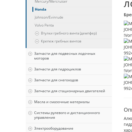
л
Mercury/Mercruiser
Honda
Бре
Johnson/Evinrude
Volvo Penta
Втулки гребного винта (демпфер)
Крепеж гребных винтов
Запчасти для подвесных лодочных
моторов
Запчасти для гидроциклов
Запчасти для снегоходов
Запчасти для стационарных двигателей
Масла и смазочные материалы
Оп
Системы рулевого и дистанционного
управления
Алю
гид
Электрооборудование
хар