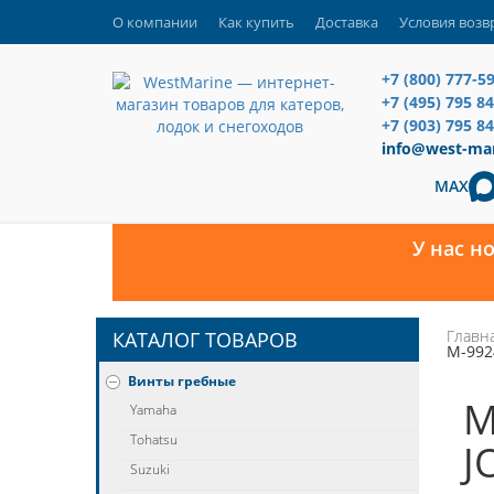
О компании
Как купить
Доставка
Условия возв
+7 (800) 777-5
+7 (495) 795 8
+7 (903) 795 84
info@west-mar
MAX
У нас н
Главн
КАТАЛОГ ТОВАРОВ
M-992
Винты гребные
M
Yamaha
Tohatsu
J
Suzuki