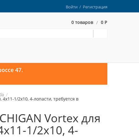
Войти
/
Регистрация
0 товаров
0 Р
/
оссе 47.
da
x11-1/2x10, 4-лопасти, требуется в
CHIGAN Vortex для
x11-1/2x10, 4-