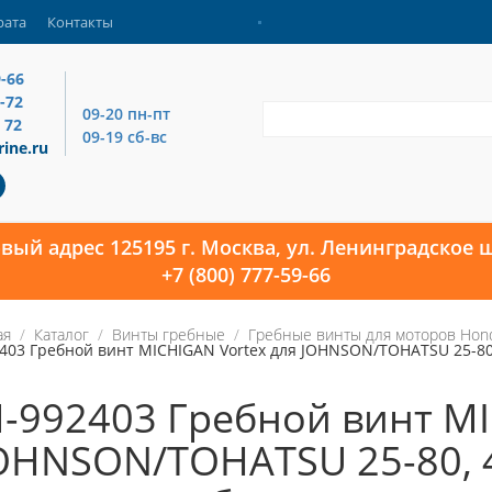
рата
Контакты
9-66
4-72
09-20 пн-пт
 72
09-19 сб-вс
ine.ru
овый адрес 125195 г. Москва, ул. Ленинградское ш
+7 (800) 777-59-66
ая
Каталог
Винты гребные
Гребные винты для моторов Hon
403 Гребной винт MICHIGAN Vortex для JOHNSON/TOHATSU 25-80, 4
-992403 Гребной винт MI
OHNSON/TOHATSU 25-80, 4