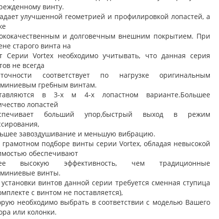
режденному винту.
адает улучшенной геометрией и профилировкой лопастей, а
же
ококачественным и долговечным внешним покрытием. При
ене старого винта на
т Серии Vortex необходимо учитывать, что данная серия
тов не всегда
очности соответствует по нагрузке оригинальным
миниевым гребным винтам.
тавляются в 3-х м 4-х лопастном варианте.Большее
ичество лопастей
еспечивает больший упор,быстрый выход в режим
ссирования,
ьшее завоздушивание и меньшую вибрацию.
 грамотном подборе винты серии Vortex, обладая невысокой
имостью обеспечивают
лее высокую эффективность, чем традиционные
миниевые винты.
 установки винтов данной серии требуется сменная ступица
комплекте с винтом не поставляется),
орую необходимо выбрать в соответствии с моделью Вашего
ора или колонки.