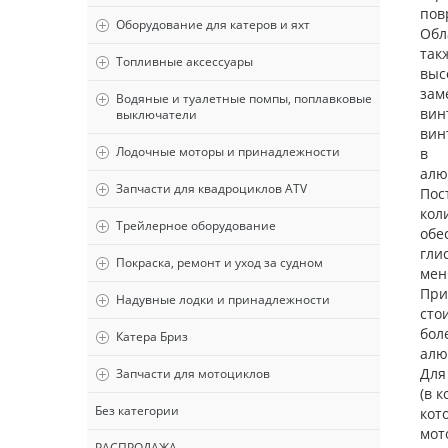
пов
Оборудование для катеров и яхт
Обл
так
Топливные аксессуары
выс
зам
Водяные и туалетные помпы, поплавковые
вин
выключатели
вин
Лодочные моторы и принадлежности
в т
алю
Запчасти для квадроциклов ATV
Пос
кол
Трейлерное оборудование
об
гли
Покраска, ремонт и уход за судном
мен
При
Надувные лодки и принадлежности
сто
бо
Катера Бриз
алю
Для
Запчасти для мотоциклов
(в 
Без категории
кот
мот
РАСПРОДАЖА