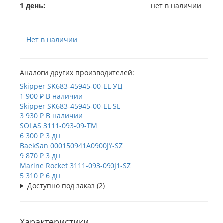
1 день:
нет в наличии
Нет в наличии
Аналоги других производителей:
Skipper
SK683-45945-00-EL-УЦ
1 900 ₽
В наличии
Skipper
SK683-45945-00-EL-SL
3 930 ₽
В наличии
SOLAS
3111-093-09-TM
6 300 ₽
3 дн
BaekSan
000150941A0900JY-SZ
9 870 ₽
3 дн
Marine Rocket
3111-093-090J1-SZ
5 310 ₽
6 дн
Доступно под заказ (2)
Характеристики