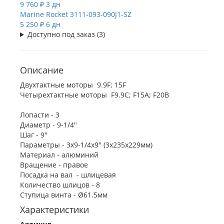
9 760 ₽
3 дн
Marine Rocket
3111-093-090J1-SZ
5 250 ₽
6 дн
Доступно под заказ (3)
Описание
Двухтактные моторы 9.9F; 15F
Четырехтактные моторы F9.9C; F15A; F20B
Лопасти - 3
Диаметр - 9-1/4"
Шаг - 9"
Параметры - 3х9-1/4х9" (3x235x229мм)
Материал - алюминий
Вращение - правое
Посадка на вал - шлицевая
Количество шлицов - 8
Ступица винта - Ø61.5мм
Характеристики