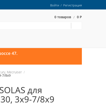
Войти
/
Регистрация
0 товаров
0 Р
/
оссе 47.
ry, Mecruiser
9-7/8x9
 SOLAS для
30, 3x9-7/8x9