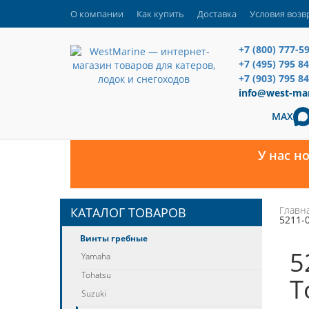
О компании
Как купить
Доставка
Условия возв
+7 (800) 777-5
+7 (495) 795 8
+7 (903) 795 84
info@west-mar
MAX
У нас н
Главн
КАТАЛОГ ТОВАРОВ
5211-
Винты гребные
5
Yamaha
Tohatsu
T
Suzuki