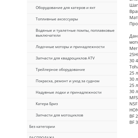
Шаг
Оборудование для катеров и яхт
Вра
Мат
Топливные аксессуары
Про
Водяные и туалетные помпы, поплавковые
выключатели
Дан
мот
Лодочные моторы и принадлежности
Merc
25H
Запчасти для квадроциклов ATV
30 
Toh
Трейлерное оборудование
25 л
30 л
Покраска, ремонт и уход за судном
25 л
30 л
Надувные лодки и принадлежности
MFS 
NSF 
Катера Бриз
HO
Запчасти для мотоциклов
BF 2
BF 3
Без категории
РАСПРОДАЖА