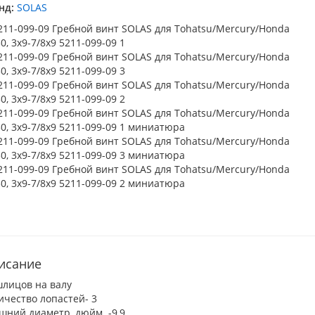
нд:
SOLAS
исание
шлицов на валу
ичество лопастей- 3
шний диаметр, дюйм -9,9