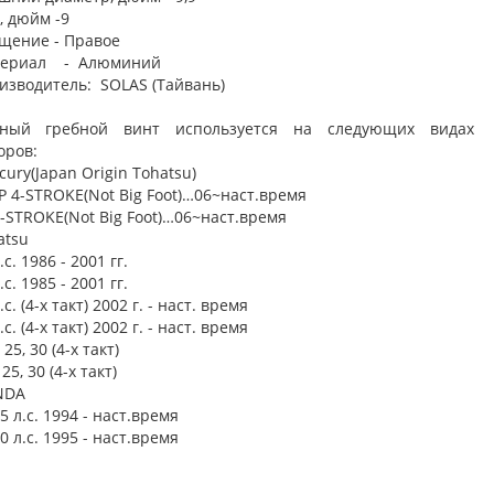
, дюйм -9
щение - Правое
ериал - Алюминий
изводитель: SOLAS (Тайвань)
ный гребной винт используется на следующих видах
оров:
ury(Japan Origin Tohatsu)
P 4-STROKE(Not Big Foot)…06~наст.время
4-STROKE(Not Big Foot)…06~наст.время
atsu
.с. 1986 - 2001 гг.
.с. 1985 - 2001 гг.
.с. (4-х такт) 2002 г. - наст. время
.с. (4-х такт) 2002 г. - наст. время
25, 30 (4-х такт)
25, 30 (4-х такт)
NDA
5 л.с. 1994 - наст.время
0 л.с. 1995 - наст.время