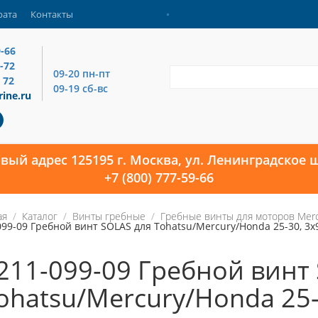
рата
Контакты
9-66
4-72
09-20 пн-пт
 72
09-19 сб-вс
ine.ru
овый адрес 125195 г. Москва, ул. Ленинградское ш
+7 (800) 777-59-66
ая
Каталог
Винты гребные
Гребные винты для моторов Mercu
099-09 Гребной винт SOLAS для Tohatsu/Mercury/Honda 25-30, 3x
211-099-09 Гребной винт
ohatsu/Mercury/Honda 25-