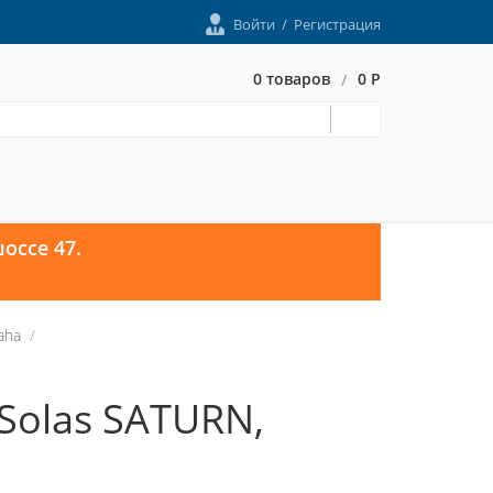
Войти
/
Регистрация
0 товаров
0 Р
/
оссе 47.
aha
Solas SATURN,