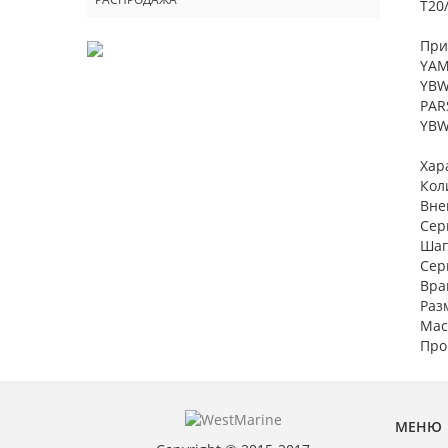
T20/
При
YAM
YBW
PAR
YBW
Хар
Кол
Вне
Сер
Шаг
Сер
Вра
Раз
Масс
Про
МЕНЮ