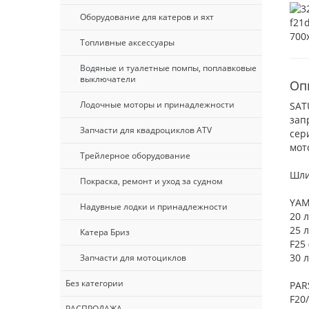
Оборудование для катеров и яхт
Топливные аксессуары
Водяные и туалетные помпы, поплавковые
выключатели
Оп
Лодочные моторы и принадлежности
SAT
зап
Запчасти для квадроциклов ATV
сер
мот
Трейлерное оборудование
Шли
Покраска, ремонт и уход за судном
YA
Надувные лодки и принадлежности
20 л
25 л
Катера Бриз
F25 
30 л
Запчасти для мотоциклов
Без категории
PAR
F20/
РАСПРОДАЖА