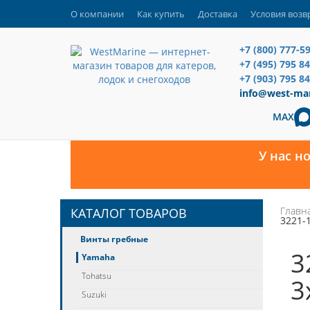
О компании
Как купить
Доставка
Условия возв
+7 (800) 777-5
+7 (495) 795 8
+7 (903) 795 84
info@west-mar
MAX
У нас н
Главн
КАТАЛОГ ТОВАРОВ
3221-1
Винты гребные
3
Yamaha
Tohatsu
3
Suzuki