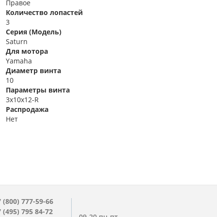
Правое
Количество лопастей
3
Серия (Модель)
Saturn
Для мотора
Yamaha
Диаметр винта
10
Параметры винта
3x10x12-R
Распродажа
Нет
 (800) 777-59-66
 (495) 795 84-72
09-20 пн-пт