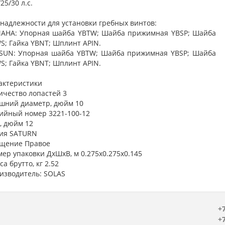
25/30 л.с.
надлежности для установки гребных винтов:
AHA: Упорная шайба YBTW; Шайба прижимная YBSP; Шайба
S; Гайка YBNT; Шплинт APIN.
SUN: Упорная шайба YBTW; Шайба прижимная YBSP; Шайба
S; Гайка YBNT; Шплинт APIN.
актеристики
ичество лопастей 3
шний диаметр, дюйм 10
ийный номер 3221-100-12
, дюйм 12
ия SATURN
щение Правое
мер упаковки ДхШхВ, м 0.275x0.275x0.145
а брутто, кг 2.52
изводитель: SOLAS
+7
+7