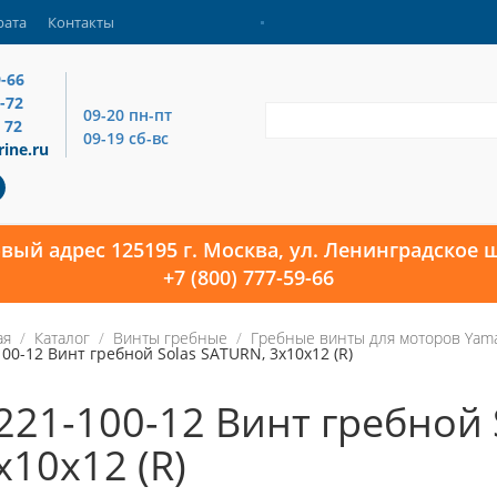
рата
Контакты
9-66
4-72
09-20 пн-пт
 72
09-19 сб-вс
ine.ru
овый адрес 125195 г. Москва, ул. Ленинградское ш
+7 (800) 777-59-66
ая
Каталог
Винты гребные
Гребные винты для моторов Yam
00-12 Винт гребной Solas SATURN, 3x10x12 (R)
221-100-12 Винт гребной 
x10x12 (R)