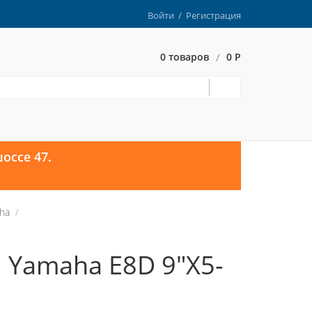
Войти
/
Регистрация
0 товаров
0 Р
/
оссе 47.
ha
 Yamaha E8D 9"X5-