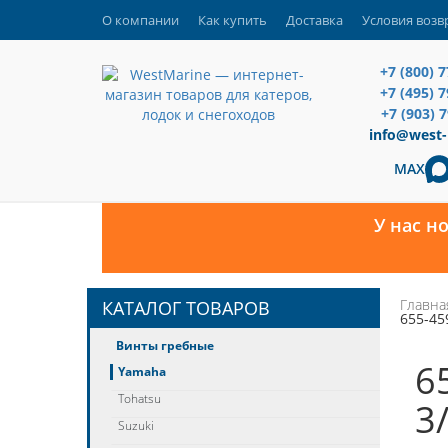
О компании
Как купить
Доставка
Условия возв
+7 (800) 
+7 (495) 
+7 (903) 
info@west-
MAX
У нас н
Главна
КАТАЛОГ ТОВАРОВ
655-45
Винты гребные
6
Yamaha
Tohatsu
3
Suzuki