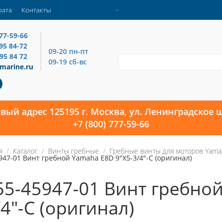
рата
Контакты
777-59-66
795 84-72
09-20 пн-пт
795 84 72
09-19 сб-вс
marine.ru
овый адрес 125195 г. Москва, ул. Ленинградское ш
+7 (800) 777-59-66
я
Каталог
Винты гребные
Гребные винты для моторов Yama
947-01 Винт гребной Yamaha E8D 9"X5-3/4"-C (оригинал)
55-45947-01 Винт гребной
/4"-C (оригинал)