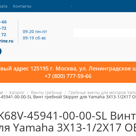
рата
Контакты
9-66
4-72
09-20 пн-пт
 72
09-19 сб-вс
ine.ru
овый адрес 125195 г. Москва, ул. Ленинградское ш
+7 (800) 777-59-66
ая
Каталог
Винты гребные
Гребные винты для моторов Yam
-45941-00-00-SL Винт гребной Skipper для Yamaha 3X13-1/2X17 O
K68V-45941-00-00-SL Винт
ля Yamaha 3X13-1/2X17 O