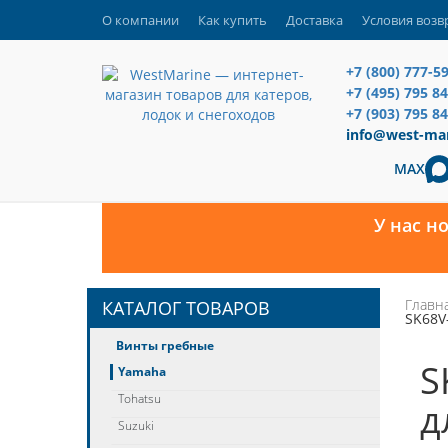
О компании
Как купить
Доставка
Условия возв
+7 (800) 777-5
+7 (495) 795 8
+7 (903) 795 84
info@west-mar
MAX
У нас н
Главн
КАТАЛОГ ТОВАРОВ
SK68V
Винты гребные
S
Yamaha
Tohatsu
д
Suzuki