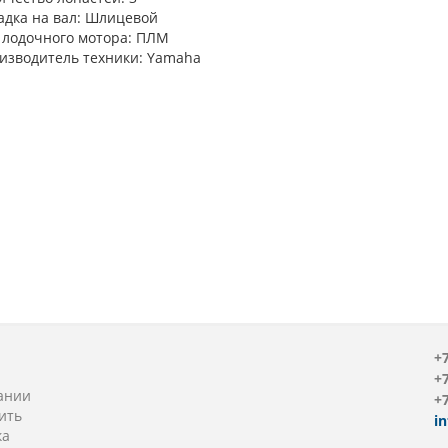
адка на вал: Шлицевой
 лодочного мотора: ПЛМ
изводитель техники: Yamaha
+7
+7
ании
+7
ить
i
ка