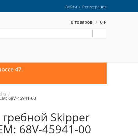
Войти
/
Регистрация
0 товаров
0 Р
/
оссе 47.
aha
EM: 68V-45941-00
 гребной Skipper
EM: 68V-45941-00