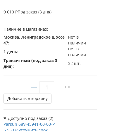
9 610 Р
Под заказ (3 дня)
Наличие в магазинах:
Москва. Лениградское шоссе
нет в
47
:
наличии
нет в
1 день:
наличии
Транзитный (под заказ 3
32 шт.
дня):
ШТ
Добавить в корзину
Доступно под заказ (2)
Parsun
68V-45941-00-00-P
5 550 ₽
уточнить срок