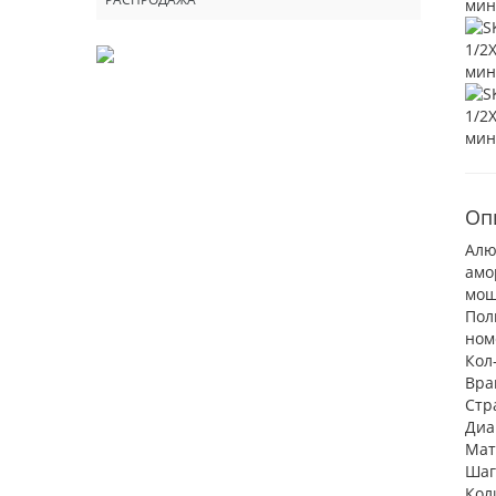
Оп
Алю
амо
мощ
Пол
ном
Кол
Вра
Стр
Диа
Мат
Шаг
Кол